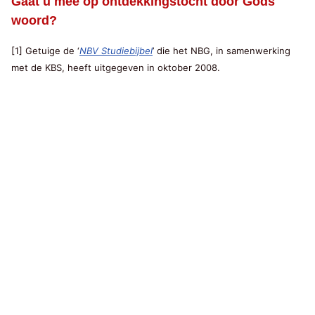
Gaat u mee op ontdekkingstocht door Gods
woord?
[1] Getuige de ‘
NBV Studiebijbel
’ die het NBG, in samenwerking
met de KBS, heeft uitgegeven in oktober 2008.