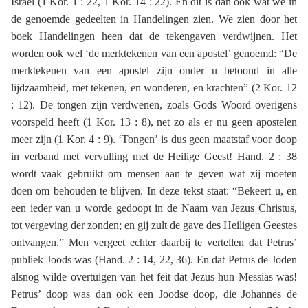
Israël (1 Kor. 1 : 22, 1 Kor. 14 : 22). En dit is dan ook wat we in
de genoemde gedeelten in Handelingen zien. We zien door het
boek Handelingen heen dat de tekengaven verdwijnen. Het
worden ook wel ‘de merktekenen van een apostel’ genoemd: “De
merktekenen van een apostel zijn onder u betoond in alle
lijdzaamheid, met tekenen, en wonderen, en krachten” (2 Kor. 12
: 12). De tongen zijn verdwenen, zoals Gods Woord overigens
voorspeld heeft (1 Kor. 13 : 8), net zo als er nu geen apostelen
meer zijn (1 Kor. 4 : 9). ‘Tongen’ is dus geen maatstaf voor doop
in verband met vervulling met de Heilige Geest! Hand. 2 : 38
wordt vaak gebruikt om mensen aan te geven wat zij moeten
doen om behouden te blijven. In deze tekst staat: “Bekeert u, en
een ieder van u worde gedoopt in de Naam van Jezus Christus,
tot vergeving der zonden; en gij zult de gave des Heiligen Geestes
ontvangen.” Men vergeet echter daarbij te vertellen dat Petrus’
publiek Joods was (Hand. 2 : 14, 22, 36). En dat Petrus de Joden
alsnog wilde overtuigen van het feit dat Jezus hun Messias was!
Petrus’ doop was dan ook een Joodse doop, die Johannes de