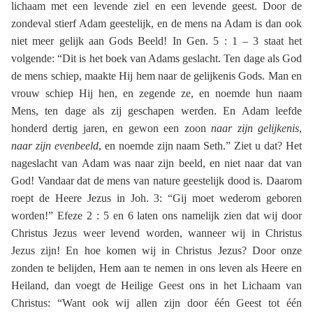
lichaam met een levende ziel en een levende geest. Door de
zondeval stierf Adam geestelijk, en de mens na Adam is dan ook
niet meer gelijk aan Gods Beeld! In Gen. 5 : 1 – 3 staat het
volgende: “Dit is het boek van Adams geslacht. Ten dage als God
de mens schiep, maakte Hij hem naar de gelijkenis Gods. Man en
vrouw schiep Hij hen, en zegende ze, en noemde hun naam
Mens, ten dage als zij geschapen werden. En Adam leefde
honderd dertig jaren, en gewon een zoon
naar zijn gelijkenis
,
naar zijn evenbeeld
, en noemde zijn naam Seth.” Ziet u dat? Het
nageslacht van Adam was naar zijn beeld, en niet naar dat van
God! Vandaar dat de mens van nature geestelijk dood is. Daarom
roept de Heere Jezus in Joh. 3: “Gij moet wederom geboren
worden!” Efeze 2 : 5 en 6 laten ons namelijk zien dat wij door
Christus Jezus weer levend worden, wanneer wij in Christus
Jezus zijn! En hoe komen wij in Christus Jezus? Door onze
zonden te belijden, Hem aan te nemen in ons leven als Heere en
Heiland, dan voegt de Heilige Geest ons in het Lichaam van
Christus: “Want ook wij allen zijn door één Geest tot één