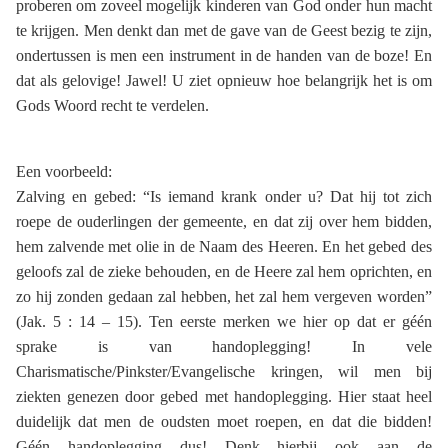
proberen om zoveel mogelijk kinderen van God onder hun macht
te krijgen. Men denkt dan met de gave van de Geest bezig te zijn,
ondertussen is men een instrument in de handen van de boze! En
dat als gelovige! Jawel! U ziet opnieuw hoe belangrijk het is om
Gods Woord recht te verdelen.
Een voorbeeld:
Zalving en gebed: “Is iemand krank onder u? Dat hij tot zich
roepe de ouderlingen der gemeente, en dat zij over hem bidden,
hem zalvende met olie in de Naam des Heeren. En het gebed des
geloofs zal de zieke behouden, en de Heere zal hem oprichten, en
zo hij zonden gedaan zal hebben, het zal hem vergeven worden”
(Jak. 5 : 14 – 15). Ten eerste merken we hier op dat er géén
sprake is van handoplegging! In vele
Charismatische/Pinkster/Evangelische kringen, wil men bij
ziekten genezen door gebed met handoplegging. Hier staat heel
duidelijk dat men de oudsten moet roepen, en dat die bidden!
Géén handoplegging dus! Denk hierbij ook aan de