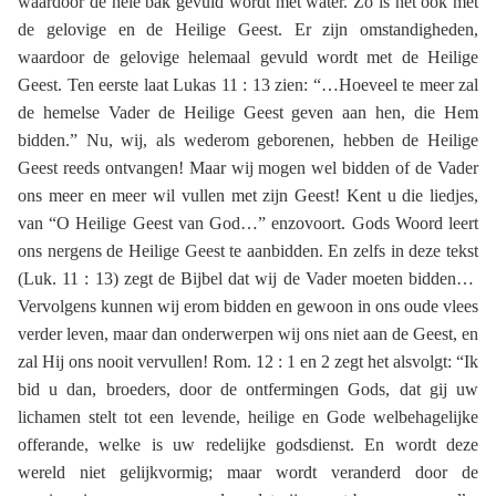
waardoor de hele bak gevuld wordt met water. Zo is het ook met
de gelovige en de Heilige Geest. Er zijn omstandigheden,
waardoor de gelovige helemaal gevuld wordt met de Heilige
Geest. Ten eerste laat Lukas 11 : 13 zien: “…Hoeveel te meer zal
de hemelse Vader de Heilige Geest geven aan hen, die Hem
bidden.” Nu, wij, als wederom geborenen, hebben de Heilige
Geest reeds ontvangen! Maar wij mogen wel bidden of de Vader
ons meer en meer wil vullen met zijn Geest! Kent u die liedjes,
van “O Heilige Geest van God…” enzovoort. Gods Woord leert
ons nergens de Heilige Geest te aanbidden. En zelfs in deze tekst
(Luk. 11 : 13) zegt de Bijbel dat wij de Vader moeten bidden…
Vervolgens kunnen wij erom bidden en gewoon in ons oude vlees
verder leven, maar dan onderwerpen wij ons niet aan de Geest, en
zal Hij ons nooit vervullen! Rom. 12 : 1 en 2 zegt het alsvolgt: “Ik
bid u dan, broeders, door de ontfermingen Gods, dat gij uw
lichamen stelt tot een levende, heilige en Gode welbehagelijke
offerande, welke is uw redelijke godsdienst. En wordt deze
wereld niet gelijkvormig; maar wordt veranderd door de