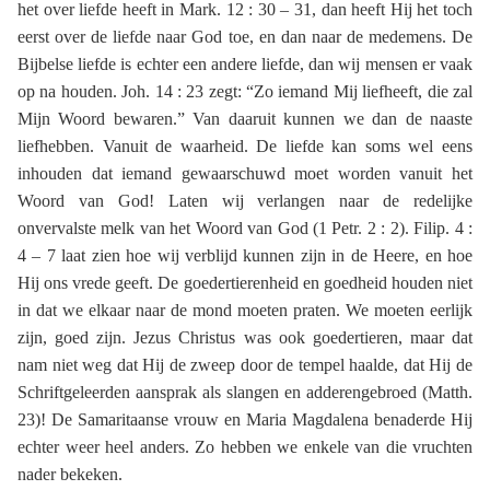
het over liefde heeft in Mark. 12 : 30 – 31, dan heeft Hij het toch
eerst over de liefde naar God toe, en dan naar de medemens. De
Bijbelse liefde is echter een andere liefde, dan wij mensen er vaak
op na houden. Joh. 14 : 23 zegt: “Zo iemand Mij liefheeft, die zal
Mijn Woord bewaren.” Van daaruit kunnen we dan de naaste
liefhebben. Vanuit de waarheid. De liefde kan soms wel eens
inhouden dat iemand gewaarschuwd moet worden vanuit het
Woord van God! Laten wij verlangen naar de redelijke
onvervalste melk van het Woord van God (1 Petr. 2 : 2). Filip. 4 :
4 – 7 laat zien hoe wij verblijd kunnen zijn in de Heere, en hoe
Hij ons vrede geeft. De goedertierenheid en goedheid houden niet
in dat we elkaar naar de mond moeten praten. We moeten eerlijk
zijn, goed zijn. Jezus Christus was ook goedertieren, maar dat
nam niet weg dat Hij de zweep door de tempel haalde, dat Hij de
Schriftgeleerden aansprak als slangen en adderengebroed (Matth.
23)! De Samaritaanse vrouw en Maria Magdalena benaderde Hij
echter weer heel anders. Zo hebben we enkele van die vruchten
nader bekeken.