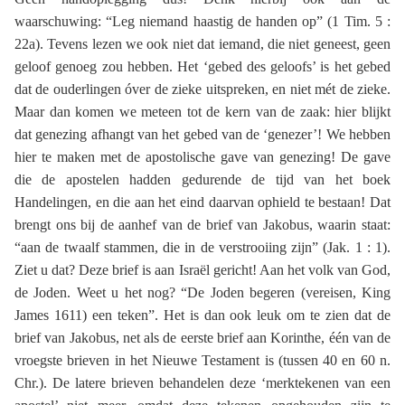
waarschuwing: “Leg niemand haastig de handen op” (1 Tim. 5 :
22a). Tevens lezen we ook niet dat iemand, die niet geneest, geen
geloof genoeg zou hebben. Het ‘gebed des geloofs’ is het gebed
dat de ouderlingen óver de zieke uitspreken, en niet mét de zieke.
Maar dan komen we meteen tot de kern van de zaak: hier blijkt
dat genezing afhangt van het gebed van de ‘genezer’! We hebben
hier te maken met de apostolische gave van genezing! De gave
die de apostelen hadden gedurende de tijd van het boek
Handelingen, en die aan het eind daarvan ophield te bestaan! Dat
brengt ons bij de aanhef van de brief van Jakobus, waarin staat:
“aan de twaalf stammen, die in de verstrooiing zijn” (Jak. 1 : 1).
Ziet u dat? Deze brief is aan Israël gericht! Aan het volk van God,
de Joden. Weet u het nog? “De Joden begeren (vereisen, King
James 1611) een teken”. Het is dan ook leuk om te zien dat de
brief van Jakobus, net als de eerste brief aan Korinthe, één van de
vroegste brieven in het Nieuwe Testament is (tussen 40 en 60 n.
Chr.). De latere brieven behandelen deze ‘merktekenen van een