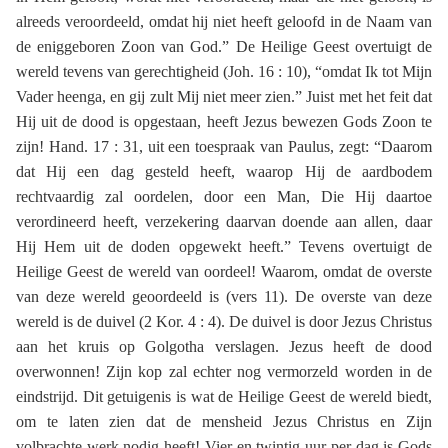
alreeds veroordeeld, omdat hij niet heeft geloofd in de Naam van
de eniggeboren Zoon van God.” De Heilige Geest overtuigt de
wereld tevens van gerechtigheid (Joh. 16 : 10), “omdat Ik tot Mijn
Vader heenga, en gij zult Mij niet meer zien.” Juist met het feit dat
Hij uit de dood is opgestaan, heeft Jezus bewezen Gods Zoon te
zijn! Hand. 17 : 31, uit een toespraak van Paulus, zegt: “Daarom
dat Hij een dag gesteld heeft, waarop Hij de aardbodem
rechtvaardig zal oordelen, door een Man, Die Hij daartoe
verordineerd heeft, verzekering daarvan doende aan allen, daar
Hij Hem uit de doden opgewekt heeft.” Tevens overtuigt de
Heilige Geest de wereld van oordeel! Waarom, omdat de overste
van deze wereld geoordeeld is (vers 11). De overste van deze
wereld is de duivel (2 Kor. 4 : 4). De duivel is door Jezus Christus
aan het kruis op Golgotha verslagen. Jezus heeft de dood
overwonnen! Zijn kop zal echter nog vermorzeld worden in de
eindstrijd. Dit getuigenis is wat de Heilige Geest de wereld biedt,
om te laten zien dat de mensheid Jezus Christus en Zijn
volbrachte werk nodig heeft! Vier en twintig uur per dag is Gods