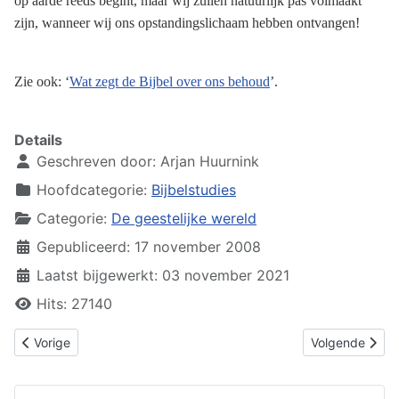
op aarde reeds begint, maar wij zullen natuurlijk pas volmaakt
zijn, wanneer wij ons opstandingslichaam hebben ontvangen!
Zie ook: ‘
Wat zegt de Bijbel over ons behoud
’.
Details
Geschreven door:
Arjan Huurnink
Hoofdcategorie:
Bijbelstudies
Categorie:
De geestelijke wereld
Gepubliceerd: 17 november 2008
Laatst bijgewerkt: 03 november 2021
Hits: 27140
Vorig artikel: De geestelijke nacht
Volgende artike
Vorige
Volgende