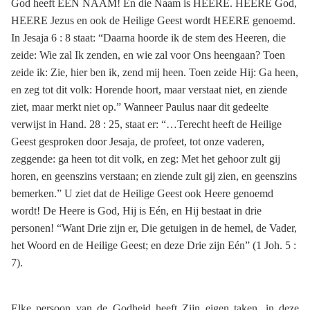
God heeft ÉÉN NAAM! En die Naam is HEERE. HEERE God,
HEERE Jezus en ook de Heilige Geest wordt HEERE genoemd.
In Jesaja 6 : 8 staat: “Daarna hoorde ik de stem des Heeren, die
zeide: Wie zal Ik zenden, en wie zal voor Ons heengaan? Toen
zeide ik: Zie, hier ben ik, zend mij heen. Toen zeide Hij: Ga heen,
en zeg tot dit volk: Horende hoort, maar verstaat niet, en ziende
ziet, maar merkt niet op.” Wanneer Paulus naar dit gedeelte
verwijst in Hand. 28 : 25, staat er: “…Terecht heeft de Heilige
Geest gesproken door Jesaja, de profeet, tot onze vaderen,
zeggende: ga heen tot dit volk, en zeg: Met het gehoor zult gij
horen, en geenszins verstaan; en ziende zult gij zien, en geenszins
bemerken.” U ziet dat de Heilige Geest ook Heere genoemd
wordt! De Heere is God, Hij is Eén, en Hij bestaat in drie
personen! “Want Drie zijn er, Die getuigen in de hemel, de Vader,
het Woord en de Heilige Geest; en deze Drie zijn Eén” (1 Joh. 5 :
7).
Elke persoon van de Godheid heeft Zijn eigen taken, in deze