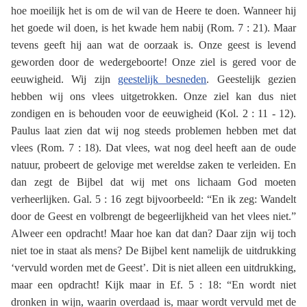
hoe moeilijk het is om de wil van de Heere te doen. Wanneer hij
het goede wil doen, is het kwade hem nabij (Rom. 7 : 21). Maar
tevens geeft hij aan wat de oorzaak is. Onze geest is levend
geworden door de wedergeboorte! Onze ziel is gered voor de
eeuwigheid. Wij zijn
geestelijk besneden
. Geestelijk gezien
hebben wij ons vlees uitgetrokken. Onze ziel kan dus niet
zondigen en is behouden voor de eeuwigheid (Kol. 2 : 11 - 12).
Paulus laat zien dat wij nog steeds problemen hebben met dat
vlees (Rom. 7 : 18). Dat vlees, wat nog deel heeft aan de oude
natuur, probeert de gelovige met wereldse zaken te verleiden. En
dan zegt de Bijbel dat wij met ons lichaam God moeten
verheerlijken. Gal. 5 : 16 zegt bijvoorbeeld: “En ik zeg: Wandelt
door de Geest en volbrengt de begeerlijkheid van het vlees niet.”
Alweer een opdracht! Maar hoe kan dat dan? Daar zijn wij toch
niet toe in staat als mens? De Bijbel kent namelijk de uitdrukking
‘vervuld worden met de Geest’. Dit is niet alleen een uitdrukking,
maar een opdracht! Kijk maar in Ef. 5 : 18: “En wordt niet
dronken in wijn, waarin overdaad is, maar wordt vervuld met de