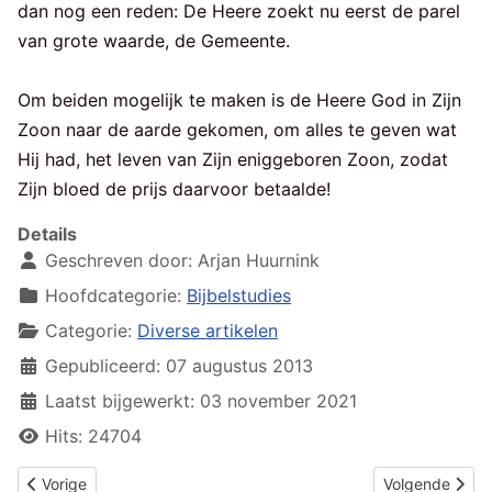
dan nog een reden: De Heere zoekt nu eerst de parel
van grote waarde, de Gemeente.
Om beiden mogelijk te maken is de Heere God in Zijn
Zoon naar de aarde gekomen, om alles te geven wat
Hij had, het leven van Zijn eniggeboren Zoon, zodat
Zijn bloed de prijs daarvoor betaalde!
Details
Geschreven door:
Arjan Huurnink
Hoofdcategorie:
Bijbelstudies
Categorie:
Diverse artikelen
Gepubliceerd: 07 augustus 2013
Laatst bijgewerkt: 03 november 2021
Hits: 24704
Vorig artikel: De gelijkenissen van Matthéüs 13 - het onkruid
Volgende artike
Vorige
Volgende