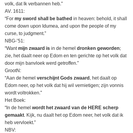
volk, dat Ik verbannen heb.”
AV. 1611:
“For
my sword shall be bathed
in heaven: behold, it shall
come down upon Idumea, and upon the people of my
curse, to judgment.”
NBG-’51:
“Want
mijn zwaard is
in de hemel
dronken geworden
;
zie, het daalt neer op Edom en ten gerichte op het volk dat
door mijn banvloek werd getroffen.”
GrootN:
“Aan de hemel
verschijnt Gods zwaard
, het daalt op
Edom neer, op het volk dat hij wil vernietigen; zijn vonnis
wordt voltrokken.”
Het Boek:
“In de hemel
wordt het zwaard van de HERE scherp
gemaakt
. Kijk, nu daalt het op Edom neer, het volk dat ik
heb vervloekt.”
NBV: