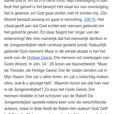
aarde plat is, en toch is deze rond. Mijn overtuiging is dan
fout! Het geloof is het bewijs! Het staat los van overtuiging,
het ís gewoon zo! God gaat verder, met of zonder mij. Zijn
Woord bestaat eeuwig en gaat in vervulling.
100 %
. Het
citaat geeft aan dat God echter wel mensen gebruikt om
het geloof te geven. En daar begint het ‘enge’ van de
redenering! We zien namelijk dat het menselijk denken in
de Jongerenbijbel sterk centraal gesteld wordt. Natuurlijk
gebruikt God mensen! Maar in de eerste plaats is het het
werk van de
Heilige Geest
, Die mensen wil overtuigen van
Gods Woord. In Joh. 14 : 26 lezen we bijvoorbeeld: “Maar
de Trooster, de Heilige Geest, Die de Vader zenden zal in
Mijn Naam, Die zal u alles leren, en zal u indachtig maken
alles, wat Ik u gezegd heb”. Waarom lezen we dat hier niet
in de Jongerenbijbel? Zo was het Gods Geest, Die
mensen leiddde in het schrijven van de Bijbel! De
Jongerenbijbel spreekt iedere keer over de verschillende
auteurs, maar in feite heeft de Bijbel één auteur! God Zelf!