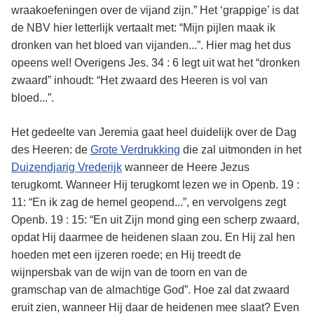
wraakoefeningen over de vijand zijn.” Het ‘grappige’ is dat
de NBV hier letterlijk vertaalt met: “Mijn pijlen maak ik
dronken van het bloed van vijanden...”. Hier mag het dus
opeens wel! Overigens Jes. 34 : 6 legt uit wat het “dronken
zwaard” inhoudt: “Het zwaard des Heeren is vol van
bloed...”.
Het gedeelte van Jeremia gaat heel duidelijk over de Dag
des Heeren: de
Grote Verdrukking
die zal uitmonden in het
Duizendjarig Vrederijk
wanneer de Heere Jezus
terugkomt. Wanneer Hij terugkomt lezen we in Openb. 19 :
11: “En ik zag de hemel geopend...”, en vervolgens zegt
Openb. 19 : 15: “En uit Zijn mond ging een scherp zwaard,
opdat Hij daarmee de heidenen slaan zou. En Hij zal hen
hoeden met een ijzeren roede; en Hij treedt de
wijnpersbak van de wijn van de toorn en van de
gramschap van de almachtige God”. Hoe zal dat zwaard
eruit zien, wanneer Hij daar de heidenen mee slaat? Even