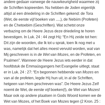
andere gedaan vanwege de nauwkeurigheid waarmee zij
de Schriften kopieerden. Nu hebben de Joden eigenlijk
altijd al een driedeling in de Schriften gekend: de Tora
(Wet, de eerste vijf boeken van .....), de Nebiim (Profeten)
en de Chetoebim (Geschriften). Wat schetst onze
verbazing om de Heere Jezus deze driedeling te horen
bevestigen. In Luk. 24 : 44 zegt Hij: “En Hij zeide tot hen:
Dit zijn de woorden, die Ik tot u sprak, toen Ik nog met u
was, namelijk dat het alles moest vervuld worden, wat van
Mij geschreven is in
de Wet van Mozes
, en de Profeten, en
Psalmen”. Wanneer de Heere Jezus iets eerder in dat
hoofdstuk de Emmaüsgangers het Evangelie uitlegt, staat
er in Luk. 24 : 27: “En begonnen hebbende van
Mozes
en
van al de profeten, legde Hij hun uit, in al de Schriften,
hetgeen van Hem geschreven was”. De Heere Jezus Zelf
noemt de Wet, de eerste vijf boeken(!), de Wet van Mozes!
Maar ook op andere plaatsen in Gods Woord komen we de
Wet van Mozes, of het Boek van Mozes tegen (2 Kron. 25 :