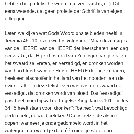
hebben het profetische woord, dat zeer vast is, (...). Dit
eerst wetende, dat geen profetie der Schrift is van eigen
uitlegging”.
Laten we kijken wat Gods Woord ons te bieden heeft! In
Jeremia 46 : 10 lezen we het volgende: “Maar deze dag is
van de HEERE, van de HEERE der heerscharen, een dag
der wrake, dat Hij zich wreekt van Zijn tegenpartijders, en
het zwaard zal vreten, en verzadigd, en dronken worden
van hun bloed; want de Heere, HEERE der heerscharen,
heeft een slachtoffer in het land van het noorden, aan de
rivier Frath.” In deze tekst lezen we over een zwaard dat
verzadigd, dat dronken wordt van bloed! Dat “verzadigd”
past heel mooi bij wat de Engelse King James 1611 in Jes.
34 : 5 heeft staan voor “dronken”: “bathed”, wat bevochtigd,
gedompeld, gebaad betekent! Dat is hetzelfde als met
dopen: wanneer je ondergedompeld wordt in het
watergraf, dan wordt je daar één mee, je wordt erin