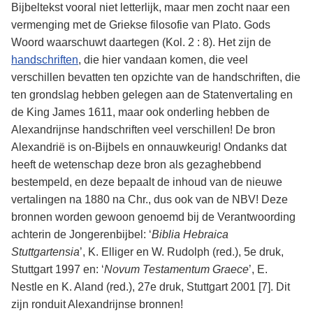
Bijbeltekst vooral niet letterlijk, maar men zocht naar een
vermenging met de Griekse filosofie van Plato. Gods
Woord waarschuwt daartegen (Kol. 2 : 8). Het zijn de
handschriften
, die hier vandaan komen, die veel
verschillen bevatten ten opzichte van de handschriften, die
ten grondslag hebben gelegen aan de Statenvertaling en
de King James 1611, maar ook onderling hebben de
Alexandrijnse handschriften veel verschillen! De bron
Alexandrië is on-Bijbels en onnauwkeurig! Ondanks dat
heeft de wetenschap deze bron als gezaghebbend
bestempeld, en deze bepaalt de inhoud van de nieuwe
vertalingen na 1880 na Chr., dus ook van de NBV! Deze
bronnen worden gewoon genoemd bij de Verantwoording
achterin de Jongerenbijbel: ‘
Biblia Hebraica
Stuttgartensia
’, K. Elliger en W. Rudolph (red.), 5e druk,
Stuttgart 1997 en: ‘
Novum Testamentum Graece
’, E.
Nestle en K. Aland (red.), 27e druk, Stuttgart 2001 [7]
. Dit
zijn ronduit Alexandrijnse bronnen!