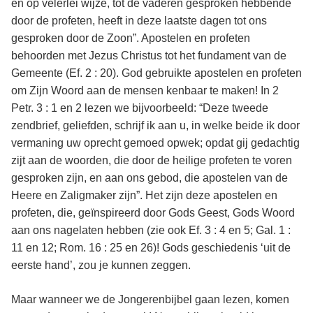
en op velerlei wijze, tot de vaderen gesproken hebbende
door de profeten, heeft in deze laatste dagen tot ons
gesproken door de Zoon”. Apostelen en profeten
behoorden met Jezus Christus tot het fundament van de
Gemeente (Ef. 2 : 20). God gebruikte apostelen en profeten
om Zijn Woord aan de mensen kenbaar te maken! In 2
Petr. 3 : 1 en 2 lezen we bijvoorbeeld: “Deze tweede
zendbrief, geliefden, schrijf ik aan u, in welke beide ik door
vermaning uw oprecht gemoed opwek; opdat gij gedachtig
zijt aan de woorden, die door de heilige profeten te voren
gesproken zijn, en aan ons gebod, die apostelen van de
Heere en Zaligmaker zijn”. Het zijn deze apostelen en
profeten, die, geïnspireerd door Gods Geest, Gods Woord
aan ons nagelaten hebben (
zie ook Ef. 3 : 4 en 5; Gal. 1 :
11 en 12; Rom. 16 : 25 en 26
)! Gods geschiedenis ‘uit de
eerste hand’, zou je kunnen zeggen.
Maar wanneer we de Jongerenbijbel gaan lezen, komen