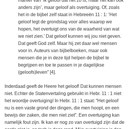
manier van ‘ik geloof dat het zo is, maar het kan ook
anders zijn’, maar geloof als overtuiging. Of, zoals
het in de bijbel zelf staat in Hebreeën 11 : 1: ‘Het
geloof legt de grondslag voor alles waarop we
hopen, het overtuigt ons van de waarheid van wat
we niet zien.’ Dat geloof kunnen wij jou niet geven.
Dat geeft God zelf. Maar hij zet daar wel mensen
voor in. Auteurs van bijbelboeken, maar ook
mensen die je in deze tijd helpen de bijbel te
begrijpen en toe te passen in je dagelijkse
(geloofs)leven” [4]
.
Inderdaad geeft de Heere het geloof! Dat kunnen mensen
niet. Echter de Statenvertaling gebruikt in Hebr. 11 : 1 niet
het woordje overtuiging! In Hebr. 11 : 1 staat: “Het geloof
nu is een vaste grond der dingen, die men hoopt, en een
bewijs der zaken, die men niet ziet”. Een overtuiging kan
namelijk fout zijn. Ik kan er nog zo van overtuigd zijn dat de