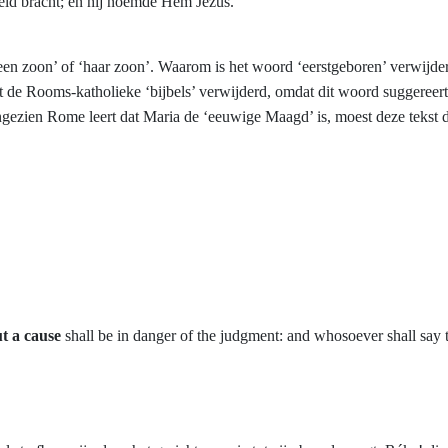
reld bracht; en hij noemde Hem Jezus.
‘een zoon’ of ‘haar zoon’. Waarom is het woord ‘eerstgeboren’ verwijde
uit de Rooms-katholieke ‘bijbels’ verwijderd, omdat dit woord suggereert
angezien Rome leert dat Maria de ‘eeuwige Maagd’ is, moest deze tekst
t a cause
shall be in danger of the judgment: and whosoever shall say t