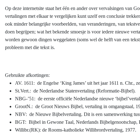
Op deze internetsite staat het één en ander over vervalsingen van Go
vertalingen met elkaar te vergelijken kunt uzelf een conclusie trekk
ook minder belangrijke voorbeelden, van veranderingen, van tekstver
doen begrijpen; wat het bekende smoesje is voor iedere nieuwe verta
worden gewoon dingen weggelaten (soms wel de helft van een tekst, o
probleem met die tekst is.
Gebruikte afkortingen:
AV. 1611: de Engelse ‘King James’ uit het jaar 1611 n. Chr., ze
St.Vert.: de Nederlandse Statenvertaling (Reformatie-Bijbel).
NBG-’51: de eerste officiële Nederlandse nieuwe ‘bijbel’verta
GrootN.: de Groot Nieuws Bijbel, vertaling in omgangstaal, 1
NBV: de Nieuwe Bijbelvertaling. Dit is een samenwerking tuss
BGT: Bijbel in Gewone Taal, Nederlands Bijbelgenootschap, 
Willibr.(RK): de Rooms-katholieke Willibrordvertaling, 1977.