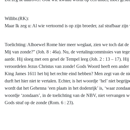
Willibr.(RK):
Maar Ik zeg u: Al wie vertoornd is op zijn broeder, zal strafbaar zijn
Toelichting: Alhoewel Rome hier meer weglaat, zien we toch dat de n
Mij van zonde?” (Joh. 8 : 46a). Nu, de vertalingcommissies van tege
aarde. Hij sloeg met een gesel de Tempel leeg (Joh. 2 : 13 – 17). H
veroordelen Jezus Christus van zonde! Gods Woord heeft een ander oo
King James 1611 het bij het rechte eind hebben? Men zegt van de ni
durft het hier niet te vertalen. Echter, is het woordje ‘hel’ niet b
wordt dat het Gehenna ‘een plaats in het dodenrijk’ is, ‘waar zondaar
woordje ‘zondaars’, in de toelichting van de NBV, niet vervangen w
Gods straf op de zonde (Rom. 6 : 23).