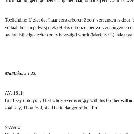
Toch had hij geen gemeenschap met haar, totdat zij een zoon ter we
Toelichting: U ziet dat ‘haar eerstgeboren Zoon’ vervangen is door 
vertaalt het simpelweg niet.) Het is uit onze nieuwe vertalingen en 
andere Bijbelgedeelten zelfs bevestigd wordt (Mark. 6 : 3)! Maar a
Matthéüs 5 : 22.
AV. 1611:
But I say unto you, That whosoever is angry with his brother
withou
shall say, Thou fool, shall be in danger of hell
fire.
St.Vert.: