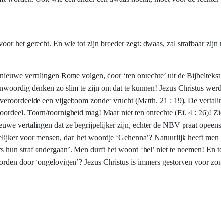
 voor het gerecht. En wie tot zijn broeder zegt: dwaas, zal strafbaar zijn
ieuwe vertalingen Rome volgen, door ‘ten onrechte’ uit de Bijbeltekst w
nwoordig denken zo slim te zijn om dat te kunnen! Jezus Christus werd 
ij veroordeelde een vijgeboom zonder vrucht (Matth. 21 : 19). De verta
rdeel. Toorn/toornigheid mag! Maar niet ten onrechte (Ef. 4 : 26)! Zie
euwe vertalingen dat ze begrijpelijker zijn, echter de NBV praat ope
egrijpelijker voor mensen, dan het woordje ‘Gehenna’? Natuurlijk heeft 
s hun straf ondergaan’. Men durft het woord ‘hel’ niet te noemen! En to
orden door ‘ongelovigen’? Jezus Christus is immers gestorven voor zo