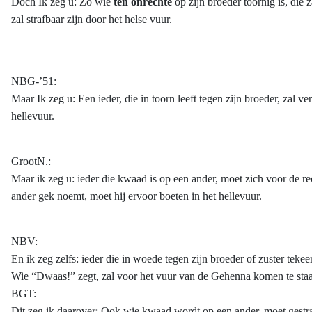
Doch Ik zeg u: Zo wie
ten onrechte
op zijn broeder toornig is, die z
zal strafbaar zijn door het helse vuur.
NBG-’51:
Maar Ik zeg u: Een ieder, die in toorn leeft tegen zijn broeder, zal 
hellevuur.
GrootN.:
Maar ik zeg u: ieder die kwaad is op een ander, moet zich voor de 
ander gek noemt, moet hij ervoor boeten in het
hellevuur.
NBV:
En ik zeg zelfs: ieder die in woede tegen zijn broeder of zuster tek
Wie “Dwaas!” zegt, zal voor het vuur van de Gehenna komen te sta
BGT:
Dit zeg ik daarover: Ook wie kwaad wordt op een ander, moet gestr