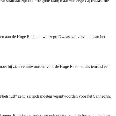
e zal strafbaar zijn door de grote raad; maar wie zegt: Gij dwaas! die
vallen aan de Hoge Raad, en wie zegt: Dwaas, zal vervallen aan het
 moet hij zich verantwoorden voor de Hoge Raad, en als iemand een
 “Nietsnut!” zegt, zal zich moeten verantwoorden voor het Sanhedrin.
 komen. En wie een ander een gek noemt, komt in het eeuwige vuur.