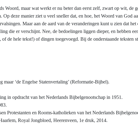
ds Woord, maar wat werkt er nu beter dan eerst zelf, zwart op wit, de 
en. Op deze manier ziet u veel sneller dat, en hoe, het Woord van God a
valsingen. Maar aan de aard van de veranderingen kunt u zien dat het 
ling die er verschijnt. Nee, de bedoelingen liggen dieper, en hebben e
f de hele tekst!) of dingen toegevoegd. Bij de onderstaande teksten st
g maar ‘de Engelse Statenvertaling’ (Reformatie-Bijbel).
ling in opdracht van het Nederlands Bijbelgenootschap in 1951.
983.
en Protestanten en Rooms-katholieken van het Nederlands Bijbelgenoot
Haarlem, Royal Jongbloed, Heerenveen, 1e druk, 2014.