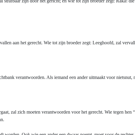
al strafbaar zijn door het gericht; en wie tot zijn broeder zegt: Ráka! di
vervallen aan het gerecht. Wie tot zijn broeder zegt: Leeghoofd, zal ver
rechtbank verantwoorden. Als iemand een ander uitmaakt voor nietsnut,
eergaat, zal zich moeten verantwoorden voor het gerecht. Wie tegen hen
an.
aft worden. Ook wie een ander een dwaas noemt, moet voor de rechter