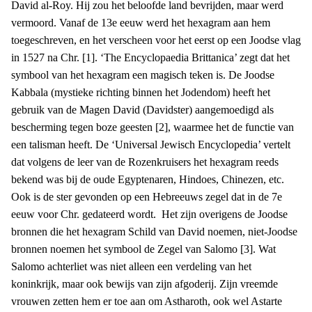
David al-Roy. Hij zou het beloofde land bevrijden, maar werd
vermoord. Vanaf de 13e eeuw werd het hexagram aan hem
toegeschreven, en het verscheen voor het eerst op een Joodse vlag
in 1527 na Chr. [1].
‘The Encyclopaedia Brittanica’ zegt dat het
symbool van het hexagram een magisch teken is. De Joodse
Kabbala (mystieke richting binnen het Jodendom) heeft het
gebruik van de Magen David (Davidster) aangemoedigd als
bescherming tegen boze geesten [2]
, waarmee het de functie van
een talisman heeft. De ‘Universal Jewisch Encyclopedia’ vertelt
dat volgens de leer van de Rozenkruisers het hexagram reeds
bekend was bij de oude Egyptenaren, Hindoes, Chinezen, etc.
Ook is de ster gevonden op een Hebreeuws zegel dat in de 7e
eeuw voor Chr. gedateerd wordt. Het zijn overigens de Joodse
bronnen die het hexagram Schild van David noemen, niet-Joodse
bronnen noemen het symbool de Zegel van Salomo [3]
. Wat
Salomo achterliet was niet alleen een verdeling van het
koninkrijk, maar ook bewijs van zijn afgoderij. Zijn vreemde
vrouwen zetten hem er toe aan om Astharoth, ook wel Astarte