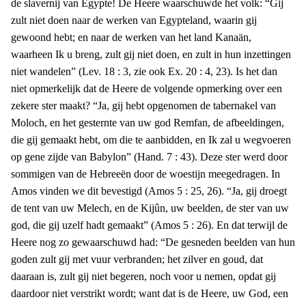
de slavernij van Egypte! De Heere waarschuwde het volk: “Gij
zult niet doen naar de werken van Egypteland, waarin gij
gewoond hebt; en naar de werken van het land Kanaän,
waarheen Ik u breng, zult gij niet doen, en zult in hun inzettingen
niet wandelen” (Lev. 18 : 3, zie ook Ex. 20 : 4, 23). Is het dan
niet opmerkelijk dat de Heere de volgende opmerking over een
zekere ster maakt? “Ja, gij hebt opgenomen de tabernakel van
Moloch, en het gesternte van uw god Remfan, de afbeeldingen,
die gij gemaakt hebt, om die te aanbidden, en Ik zal u wegvoeren
op gene zijde van Babylon” (Hand. 7 : 43). Deze ster werd door
sommigen van de Hebreeën door de woestijn meegedragen. In
Amos vinden we dit bevestigd (Amos 5 : 25, 26). “Ja, gij droegt
de tent van uw Melech, en de Kijûn, uw beelden, de ster van uw
god, die gij uzelf hadt gemaakt” (Amos 5 : 26). En dat terwijl de
Heere nog zo gewaarschuwd had: “De gesneden beelden van hun
goden zult gij met vuur verbranden; het zilver en goud, dat
daaraan is, zult gij niet begeren, noch voor u nemen, opdat gij
daardoor niet verstrikt wordt; want dat is de Heere, uw God, een