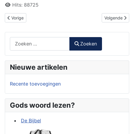
Hits: 88725
Vorig artikel: Keizer Constantijn: over vermenging van staat en k
Volgende artik
Vorige
Volgende
Zoeken
Zoeken
Nieuwe artikelen
Recente toevoegingen
Gods woord lezen?
De Bijbel