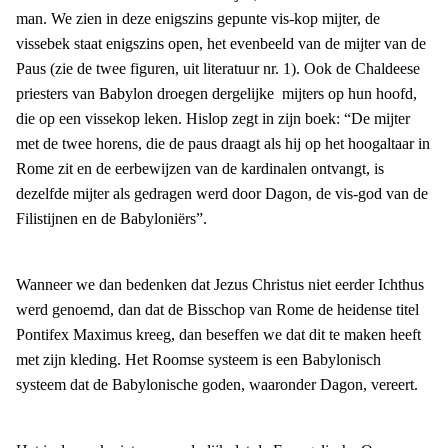
man. We zien in deze enigszins gepunte vis-kop mijter, de
vissebek staat enigszins open, het evenbeeld van de mijter van de
Paus (zie de twee figuren, uit literatuur nr. 1). Ook de Chaldeese
priesters van Babylon droegen dergelijke mijters op hun hoofd,
die op een vissekop leken. Hislop zegt in zijn boek: “De mijter
met de twee horens, die de paus draagt als hij op het hoogaltaar in
Rome zit en de eerbewijzen van de kardinalen ontvangt, is
dezelfde mijter als gedragen werd door Dagon, de vis-god van de
Filistijnen en de Babyloniërs”.
Wanneer we dan bedenken dat Jezus Christus niet eerder Ichthus
werd genoemd, dan dat de Bisschop van Rome de heidense titel
Pontifex Maximus kreeg, dan beseffen we dat dit te maken heeft
met zijn kleding. Het Roomse systeem is een Babylonisch
systeem dat de Babylonische goden, waaronder Dagon, vereert.