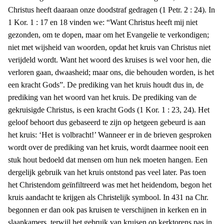
Christus heeft daaraan onze doodstraf gedragen (1 Petr. 2 : 24). In
1 Kor. 1 : 17 en 18 vinden we: “Want Christus heeft mij niet
gezonden, om te dopen, maar om het Evangelie te verkondigen;
niet met wijsheid van woorden, opdat het kruis van Christus niet
verijdeld wordt. Want het woord des kruises is wel voor hen, die
verloren gaan, dwaasheid; maar ons, die behouden worden, is het
een kracht Gods”. De prediking van het kruis houdt dus in, de
prediking van het woord van het kruis. De prediking van de
gekruisigde Christus, is een kracht Gods (1 Kor. 1 : 23, 24). Het
geloof behoort dus gebaseerd te zijn op hetgeen gebeurd is aan
het kruis: ‘Het is volbracht!’ Wanneer er in de brieven gesproken
wordt over de prediking van het kruis, wordt daarmee nooit een
stuk hout bedoeld dat mensen om hun nek moeten hangen. Een
dergelijk gebruik van het kruis ontstond pas veel later. Pas toen
het Christendom geïnfiltreerd was met het heidendom, begon het
kruis aandacht te krijgen als Christelijk symbool. In 431 na Chr.
begonnen er dan ook pas kruisen te verschijnen in kerken en in
slaapkamers, terwijl het gebruik van kruisen op kerktorens pas in