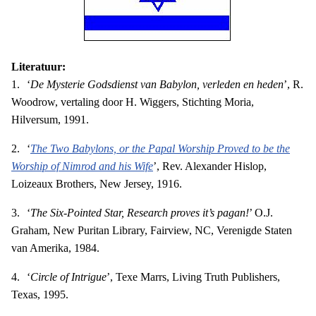
Literatuur:
1.
‘
De Mysterie Godsdienst van Babylon, verleden en heden
’, R.
Woodrow, vertaling door H. Wiggers, Stichting Moria,
Hilversum, 1991.
2.
‘
The Two Babylons, or the Papal Worship Proved to be the
Worship of Nimrod and his Wife
’, Rev. Alexander Hislop,
Loizeaux Brothers, New Jersey, 1916.
3.
‘
The Six-Pointed Star, Research proves it’s pagan!
’ O.J.
Graham, New Puritan Library, Fairview, NC, Verenigde Staten
van Amerika, 1984.
4.
‘
Circle of Intrigue
’, Texe Marrs, Living Truth Publishers,
Texas, 1995.