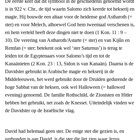
De eerste keer dat dit symbool in de geschiedenis genoemd wordt
is in 922 v. Chr., de tijd waarin Salomo zich keerde tot hekserij en
magie. Hij bouwde een altaar voor de heidense god Astharoth (=
ster) en voor Melech, alhoewel God hem tweemaal verschenen is,
en hem verteld heeft deze dingen niet te doen (1 Kon. 11 : 9 –
10). De verering van Astharoth/Astarte (= ster) en van Kijûn en
Remfan (= ster; betekent ook wel ‘ster Saturnus’) is terug te
leiden tot de Egyptenaars voor Salomo’s tijd en tot de
Kanaänieten (2 Kon. 23 : 13, Sidon is van Kanaän). Daarna is de
Davidster gebruikt in Arabische magie en hekserij in de
Middeleeuwen, het werd gebruikt door de Druïden gedurende de
hoge Sabbat van de heksen, ook wel Halloween (= hallowed
evening) genoemd. De familie Rothschild, de Zionisten en Hitler
hebben het gebruikt, net zoals de Knesset. Uiteindelijk vinden we
de Davidster op de Israëlische vlag.
David had helemaal geen ster. De enige ster die gezien is, en
verbonden is aan David, is die ster die liet zien waar Jezus