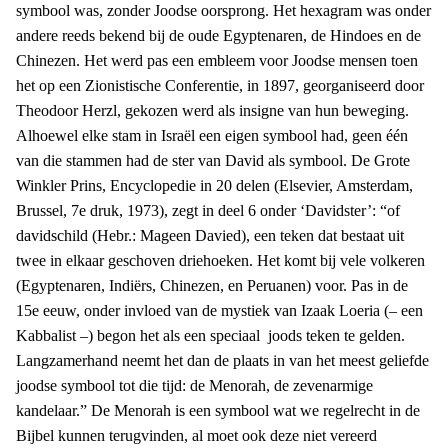
symbool was, zonder Joodse oorsprong. Het hexagram was onder
andere reeds bekend bij de oude Egyptenaren, de Hindoes en de
Chinezen. Het werd pas een embleem voor Joodse mensen toen
het op een Zionistische Conferentie, in 1897, georganiseerd door
Theodoor Herzl, gekozen werd als insigne van hun beweging.
Alhoewel elke stam in Israël een eigen symbool had, geen één
van die stammen had de ster van David als symbool. De Grote
Winkler Prins, Encyclopedie in 20 delen (Elsevier, Amsterdam,
Brussel, 7e druk, 1973), zegt in deel 6 onder ‘Davidster’: “of
davidschild (Hebr.: Mageen Davied), een teken dat bestaat uit
twee in elkaar geschoven driehoeken. Het komt bij vele volkeren
(Egyptenaren, Indiërs, Chinezen, en Peruanen) voor. Pas in de
15e eeuw, onder invloed van de mystiek van Izaak Loeria (– een
Kabbalist –) begon het als een speciaal joods teken te gelden.
Langzamerhand neemt het dan de plaats in van het meest geliefde
joodse symbool tot die tijd: de Menorah, de zevenarmige
kandelaar.” De Menorah is een symbool wat we regelrecht in de
Bijbel kunnen terugvinden, al moet ook deze niet vereerd