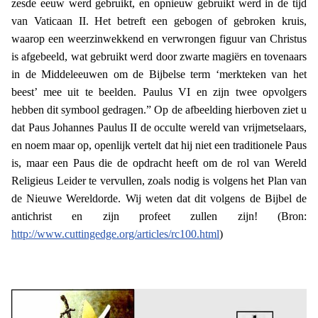
zesde eeuw werd gebruikt, en opnieuw gebruikt werd in de tijd
van Vaticaan II. Het betreft een gebogen of gebroken kruis,
waarop een weerzinwekkend en verwrongen figuur van Christus
is afgebeeld, wat gebruikt werd door zwarte magiërs en tovenaars
in de Middeleeuwen om de Bijbelse term ‘merkteken van het
beest’ mee uit te beelden. Paulus VI en zijn twee opvolgers
hebben dit symbool gedragen.” Op de afbeelding hierboven ziet u
dat Paus Johannes Paulus II de occulte wereld van vrijmetselaars,
en noem maar op, openlijk vertelt dat hij niet een traditionele Paus
is, maar een Paus die de opdracht heeft om de rol van Wereld
Religieus Leider te vervullen, zoals nodig is volgens het Plan van
de Nieuwe Wereldorde. Wij weten dat dit volgens de Bijbel de
antichrist en zijn profeet zullen zijn!
(Bron:
http://www.cuttingedge.org/articles/rc100.html
)