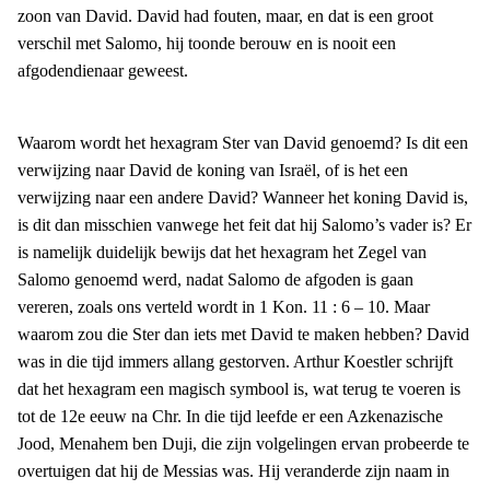
zoon van David. David had fouten, maar, en dat is een groot
verschil met Salomo, hij toonde berouw en is nooit een
afgodendienaar geweest.
Waarom wordt het hexagram Ster van David genoemd? Is dit een
verwijzing naar David de koning van Israël, of is het een
verwijzing naar een andere David? Wanneer het koning David is,
is dit dan misschien vanwege het feit dat hij Salomo’s vader is? Er
is namelijk duidelijk bewijs dat het hexagram het Zegel van
Salomo genoemd werd, nadat Salomo de afgoden is gaan
vereren, zoals ons verteld wordt in 1 Kon. 11 : 6 – 10. Maar
waarom zou die Ster dan iets met David te maken hebben? David
was in die tijd immers allang gestorven. Arthur Koestler schrijft
dat het hexagram een magisch symbool is, wat terug te voeren is
tot de 12e eeuw na Chr. In die tijd leefde er een Azkenazische
Jood, Menahem ben Duji, die zijn volgelingen ervan probeerde te
overtuigen dat hij de Messias was. Hij veranderde zijn naam in