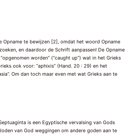
 om de Opname te bewijzen [2], omdat het woord Opname
aan zoeken, en daardoor de Schrift aanpassen! De Opname
jes “opgenomen worden” (“caught up”) wat in het Grieks
rieks ook voor: “aphixis” (Hand. 20 : 29) en het
tasia”. Om dan toch maar even met wat Grieks aan te
Septuaginta is een Egyptische vervalsing van Gods
e Joden van God weggingen om andere goden aan te