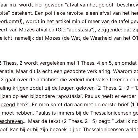
ar m.i. wordt hier gewoon “afval van het geloof” beschrev
lte” betekent. Een politieke revolte is een afval van het he
orkomt(!), wordt in het artikel min of meer van de tafel ge
 leert van Mozes afvallen (Gr.: "apostasia"), zeggende: dat z
elicht, namelijk dat Mozes (de Wet, de Waarheid van het OT
. 2 Thess. 2 wordt vergeleken met 1 Thess. 4 en 5, en omd
enatie. Maar dit is echt een gezochte verklaring. Waarom
2 gaat over de antichrist die verleid met valse tekenen en
g krijgen zodat zij de leugen geloven (2 Thess. 2 : 9 – 12)
ijzen op een bijzondere “apostasia”. Paulus heeft er eerder
gezegd
heb?”. En men komt dan aan met de eerste brief (1 Th
n
moet hebben. Paulus is immers bij de Thessalonicensen gew
eschreven
... Maar de tekst (2 Thess. 2 : 5) zegt: “...dat ik 
eloof, kan hij er bij zijn bezoek bij de Thessalonicensen we