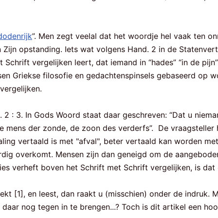
dodenrijk
”. Men zegt veelal dat het woordje hel vaak ten o
n Zijn opstanding. Iets wat volgens Hand. 2 in de Statenvert
chrift vergelijken leert, dat iemand in “hades” “in de pijn” i
en Griekse filosofie en gedachtenspinsels gebaseerd op woo
vergelijken.
 2 : 3. In Gods Woord staat daar geschreven: “Dat u niemand
e mens der zonde, de zoon des verderfs”. De vraagsteller 
ling vertaald is met "afval", beter vertaald kan worden met
rdig overkomt. Mensen zijn dan geneigd om de aangeboden v
s verheft boven het Schrift met Schrift vergelijken, is dat
ekt [1], en leest, dan raakt u (misschien) onder de indruk. 
t daar nog tegen in te brengen...? Toch is dit artikel een h