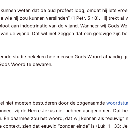
kunnen weten dat de oud profeet loog, omdat hij iets vroe
wie hij zou kunnen verslinden” (1 Petr. 5 : 8). Hij trekt al 
oot aan indoctrinatie van de vijand. Wanneer wij Gods Woor
 van de vijand. Dat wil niet zeggen dat een gelovige zijn be
emde studie bekeken hoe mensen Gods Woord afhandig gem
m Gods Woord te bewaren.
jbel niet moeten bestuderen door de zogenaamde
woordstu
 wanneer zij de Heere Jezus niet hebben aangenomen. Dat 
n. En daarmee zou het woord, dat wij kennen als “eeuwig” n
ontext, zien dat eeuwig “zonder einde” is (Luk. 1 : 33; Jes.