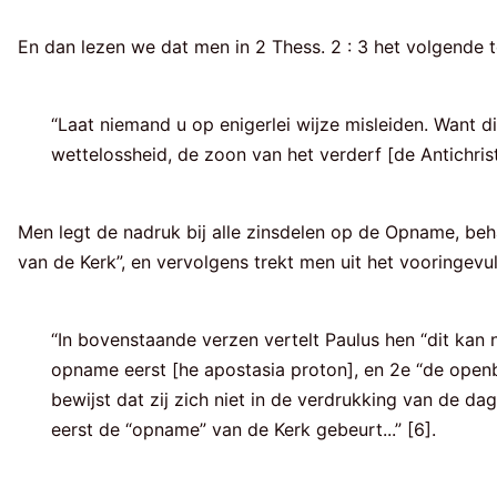
En dan lezen we dat men in 2 Thess. 2 : 3 het volgende 
“Laat niemand u op enigerlei wijze misleiden. Want d
wettelossheid, de zoon van het verderf [de Antichris
Men legt de nadruk bij alle zinsdelen op de Opname, beha
van de Kerk”, en vervolgens trekt men uit het vooringevu
“In bovenstaande verzen vertelt Paulus hen “dit kan
opname eerst [he apostasia proton], en 2e “de openb
bewijst dat zij zich niet in de verdrukking van de d
eerst de “opname” van de Kerk gebeurt...” [6].