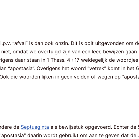
t i.p.v. “afval” is dan ook onzin. Dit is ooit uitgevonden
ten niet, omdat we overtuigd zijn van een leer, bewijzen g
verigens daar staan in 1 Thess. 4 : 17 weldegelijk de woord
dan “apostasia”. Overigens het woord “vetrek” komt in het G
”. Ook die woorden lijken in geen velden of wegen op “apos
andere de
Septuaginta
als bewijsstuk opgevoerd. Echter de 
"apostasia" daarin wordt gebruikt om aan te geven dat d