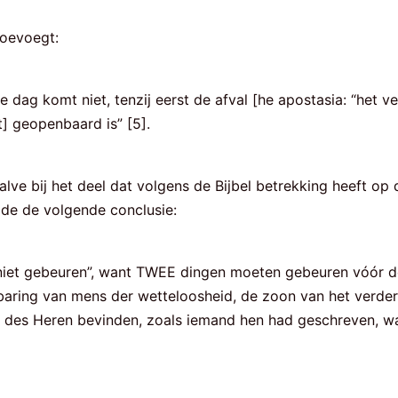
toevoegt:
ie dag komt niet, tenzij eerst de afval [he apostasia: “het
t] geopenbaard is” [5].
lve bij het deel dat volgens de Bijbel betrekking heeft op
lde de volgende conclusie:
 niet gebeuren”, want TWEE dingen moeten gebeuren vóór d
aring van mens der wetteloosheid, de zoon van het verderf
ag des Heren bevinden, zoals iemand hen had geschreven, wa