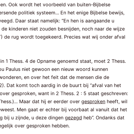
en. Ook wordt het voorbeeld van buiten-Bijbelse
ersende politiek systeem... En het enige Bijbelse bewijs,
veegd. Daar staat namelijk: “En hen is aangaande u
ij de kinderen niet zouden besnijden, noch naar de wijze
) de rug wordt toegekeerd. Precies wat wij onder afval
at in 1 Thess. 4 de Opname genoemd staat, moet 2 Thess.
 zou Paulus niet gewoon een nieuw woord kunnen
 wonderen, en over het feit dat de mensen die de
. Dat komt toch aardig in de buurt bij “afval van het
 over gesproken, want in 2 Thess. 2 : 5 staat geschreven:
ess.)... Maar dat hij er eerder over
gesproken
heeft, wil
eest. Men gaat er echter bij voorbaat al vanuit dat het
nog bij u zijnde, u deze dingen
gezegd
heb”. Ondanks dat
ldegelijk over gesproken hebben.