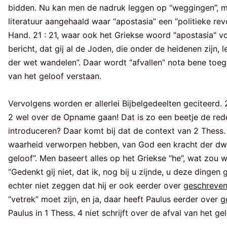
bidden. Nu kan men de nadruk leggen op “weggingen”, ma
literatuur aangehaald waar “apostasia” een “politieke revo
Hand. 21 : 21, waar ook het Griekse woord "apostasia" vo
bericht, dat gij al de Joden, die onder de heidenen zijn,
der wet wandelen”. Daar wordt “afvallen” nota bene toeg
van het geloof verstaan.
Vervolgens worden er allerlei Bijbelgedeelten geciteerd
2 wel over de Opname gaan! Dat is zo een beetje de red
introduceren? Daar komt bij dat de context van 2 Thess. 
waarheid verworpen hebben, van God een kracht der dwalin
geloof”. Men baseert alles op het Griekse “he”, wat zou w
“Gedenkt gij niet, dat ik, nog bij u zijnde, u deze dingen
echter niet zeggen dat hij er ook eerder over
geschreve
“vetrek” moet zijn, en ja, daar heeft Paulus eerder over
g
Paulus in 1 Thess. 4 niet schrijft over de afval van het g