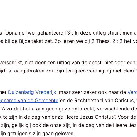
ls "Opname" wel gehanteerd [3]. In deze uitleg stuurt men 
ij de Bijbeltekst zet. Zo lezen we bij 2 Thess. 2 : 2 het v
verschrikt, niet door een uiting van de geest, niet door ee
tijd] al aangebroken zou zijn [en geen vereniging met Hem]”
 het
Duizenjarig Vrederijk
, maar zeer zeker ook naar de
Ver
pname van de Gemeente
en de Rechterstoel van Christus,
eeld: “Alzo dat het u aan geen gave ontbreekt, verwachtend
k te zijn in de dag van onze Heere Jezus Christus”. Voor de
 zijn, gelijk gij ook de onze zijt, in de dag van de Heere Je
jn getuigenis zijn gaan geloven.