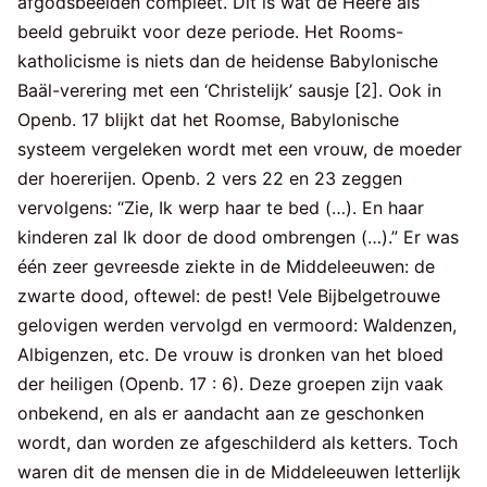
afgodsbeelden compleet. Dit is wat de Heere als
beeld gebruikt voor deze periode. Het Rooms-
katholicisme is niets dan de heidense Babylonische
Baäl-verering met een ‘Christelijk’ sausje [2]. Ook in
Openb. 17 blijkt dat het Roomse, Babylonische
systeem vergeleken wordt met een vrouw, de moeder
der hoererijen. Openb. 2 vers 22 en 23 zeggen
vervolgens: “Zie, Ik werp haar te bed (…). En haar
kinderen zal Ik door de dood ombrengen (…).” Er was
één zeer gevreesde ziekte in de Middeleeuwen: de
zwarte dood, oftewel: de pest! Vele Bijbelgetrouwe
gelovigen werden vervolgd en vermoord: Waldenzen,
Albigenzen, etc. De vrouw is dronken van het bloed
der heiligen (Openb. 17 : 6). Deze groepen zijn vaak
onbekend, en als er aandacht aan ze geschonken
wordt, dan worden ze afgeschilderd als ketters. Toch
waren dit de mensen die in de Middeleeuwen letterlijk