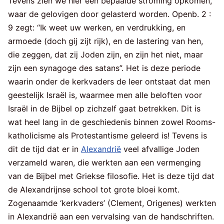
Tevens zien we hier een bepaalde stroming opkomen,
waar de gelovigen door gelasterd worden. Openb. 2 :
9 zegt: “Ik weet uw werken, en verdrukking, en
armoede (doch gij zijt rijk), en de lastering van hen,
die zeggen, dat zij Joden zijn, en zijn het niet, maar
zijn een synagoge des satans”. Het is deze periode
waarin onder de kerkvaders de leer ontstaat dat men
geestelijk Israël is, waarmee men alle beloften voor
Israël in de Bijbel op zichzelf gaat betrekken. Dit is
wat heel lang in de geschiedenis binnen zowel Rooms-
katholicisme als Protestantisme geleerd is! Tevens is
dit de tijd dat er in
Alexandrië
veel afvallige Joden
verzameld waren, die werkten aan een vermenging
van de Bijbel met Griekse filosofie. Het is deze tijd dat
de Alexandrijnse school tot grote bloei komt.
Zogenaamde ‘kerkvaders’ (Clement, Origenes) werkten
in Alexandrië aan een vervalsing van de handschriften.