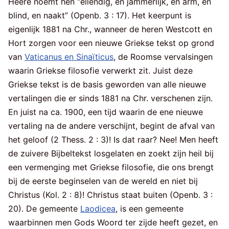
Heere noemt hen “ellendig, en jammerlijk, en arm, en
blind, en naakt” (Openb. 3 : 17). Het keerpunt is
eigenlijk 1881 na Chr., wanneer de heren Westcott en
Hort zorgen voor een nieuwe Griekse tekst op grond
van
Vaticanus en Sinaïticus
, de Roomse vervalsingen
waarin Griekse filosofie verwerkt zit. Juist deze
Griekse tekst is de basis geworden van alle nieuwe
vertalingen die er sinds 1881 na Chr. verschenen zijn.
En juist na ca. 1900, een tijd waarin de ene nieuwe
vertaling na de andere verschijnt, begint de afval van
het geloof (2 Thess. 2 : 3)! Is dat raar? Nee! Men heeft
de zuivere Bijbeltekst losgelaten en zoekt zijn heil bij
een vermenging met Griekse filosofie, die ons brengt
bij de eerste beginselen van de wereld en niet bij
Christus (Kol. 2 : 8)! Christus staat buiten (Openb. 3 :
20). De gemeente
Laodicea
, is een gemeente
waarbinnen men Gods Woord ter zijde heeft gezet, en