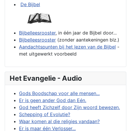
De Bijbel
Bijbelleesrooster
, in één jaar de Bijbel door...
Bijbelleesrooster
(zonder aantekeningen blz.)
Aandachtspunten bij het lezen van de Bijbel
-
met uitgewerkt voorbeeld
Het Evangelie - Audio
Gods Boodschap voor alle mensen...
Er is geen ander God dan Eén.
God heeft Zichzelf door Zijn woord bewezen.
Schepping of Evolutie?
Waar komen al die religies vandaan?
Er is maar één Verlosser...