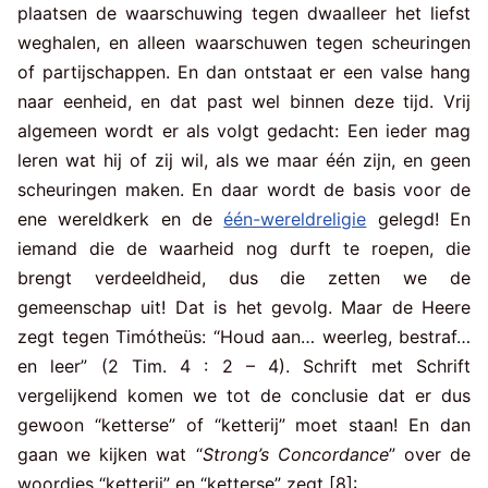
plaatsen de waarschuwing tegen dwaalleer het liefst
weghalen, en alleen waarschuwen tegen scheuringen
of partijschappen. En dan ontstaat er een valse hang
naar eenheid, en dat past wel binnen deze tijd. Vrij
algemeen wordt er als volgt gedacht: Een ieder mag
leren wat hij of zij wil, als we maar één zijn, en geen
scheuringen maken. En daar wordt de basis voor de
ene wereldkerk en de
één-wereldreligie
gelegd! En
iemand die de waarheid nog durft te roepen, die
brengt verdeeldheid, dus die zetten we de
gemeenschap uit! Dat is het gevolg. Maar de Heere
zegt tegen Timótheüs: “Houd aan… weerleg, bestraf…
en leer” (2 Tim. 4 : 2 – 4). Schrift met Schrift
vergelijkend komen we tot de conclusie dat er dus
gewoon “ketterse” of “ketterij” moet staan! En dan
gaan we kijken wat “
Strong’s Concordance
” over de
woordjes “ketterij” en “ketterse” zegt [8]: