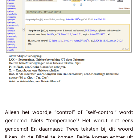
Alleen het woordje “control” of “self-control” wordt
genoemd. Niets “temperance”! Het wordt niet eens
genoemd! En daarnaast: Twee teksten bij dit woord
lijken uit de Bijbel te komen. Beide komen echter uit