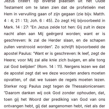
Jezus citeert op diverse plaatsen uit het Oude
Testament om te laten zien dat de profetieën met
Hem in vervulling gaan of zijn gegaan (zie bijv. Matth.
4 : 4; 21 : 13; Joh. 6 : 45). Zo zegt Hij bijvoorbeeld in
Mark. 14 : 27: “En Jezus zeide tot hen: Gij zult in deze
nacht allen aan Mij geërgerd worden; want er is
geschreven: Ik zal de Herder slaan, en de schapen
zullen verstrooid worden”. Zo schrijft bijvoorbeeld de
apostel Paulus: “Want er is geschreven: Ik leef, zegt de
Heere; voor Mij zal alle knie zich buigen, en alle tong
zal God belijden” (Rom. 14 : 11). Nergens lezen we dat
de apostel zegt dat we deze woorden anders moeten
opvatten, of dat we tussen de regels moeten lezen.
Sterker nog: Paulus zegt tegen de Thessalonicensen:
“Daarom danken wij ook God zonder ophouden, dat,
toen gij het Woord der prediking van God van ons
ontvangen hebt, gij dat aangenomen hebt, niet als der