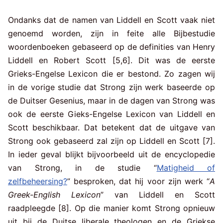
Ondanks dat de namen van Liddell en Scott vaak niet
genoemd worden, zijn in feite alle Bijbestudie
woordenboeken gebaseerd op de definities van Henry
Liddell en Robert Scott [5,6]. Dit was de eerste
Grieks-Engelse Lexicon die er bestond. Zo zagen wij
in de vorige studie dat Strong zijn werk baseerde op
de Duitser Gesenius, maar in de dagen van Strong was
ook de eerste Gieks-Engelse Lexicon van Liddell en
Scott beschikbaar. Dat betekent dat de uitgave van
Strong ook gebaseerd zal zijn op Liddell en Scott [7].
In ieder geval blijkt bijvoorbeeld uit de encyclopedie
van Strong, in de studie “
Matigheid of
zelfbeheersing?
” besproken, dat hij voor zijn werk “
A
Greek-English Lexicon
” van Liddell en Scott
raadpleegde [8]. Op die manier komt Strong opnieuw
uit bij de Duitse liberale theologen en de Griekse