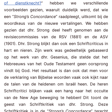
of dienstknecht?
” hebben we verschillende
voorbeelden gezien, waaruit duidelijk werd, dat wie
een “
Strong’s Concordance
” raadpleegt, uitkomt bij de
woordkeus van de nieuwe vertalingen. We hebben
gezien dat dhr. Strong deel heeft genomen aan de
revisiecommissies van de RSV (1881) en de ASV
(1901). Dhr. Strong blijkt dan ook een Schriftcriticus in
hart en nieren. Zijn werk was gedeeltelijk gebaseerd
op het werk van dhr. Gesenius, die stelde dat het
Hebreeuws van het Oude Testament geen oorsprong
vindt bij God. Het resultaat is dan ook dat men voor
de verklaring van Bijbelse woorden vaak ook kijkt naar
de talen van de heidenen om Israël heen. De heren
Schriftcritici blijken vaak een hang naar het occulte
van de New Age beweging te hebben! Dit toont de
geest van Schriftkritiek van dhr. Strong. Deze
Schriftkritiek is in de “
Strong’s Concordance
” terecht