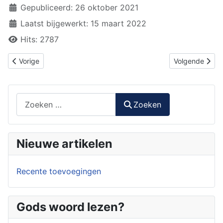
Gepubliceerd: 26 oktober 2021
Laatst bijgewerkt: 15 maart 2022
Hits: 2787
Vorig artikel: Pascha of Paasfeest
Volgende artike
Vorige
Volgende
Zoeken
Zoeken
Nieuwe artikelen
Recente toevoegingen
Gods woord lezen?