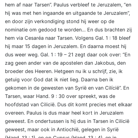
hem af naar Tarsen”. Paulus verbleef te Jeruzalem, “en
hij was met hen ingaande en uitgaande te Jeruzalem”,
en door zijn verkondiging stond hij weer op de
nominatie om gedood te worden… En dus brachten zij
hem via Cesaréa naar Tarsen. Volgens Gal. 1 : 18 bleef
hij maar 15 dagen in Jeruzalem. En daarna moest hij
dus weer weg. Gal. 1 : 19 – 21 zegt daar ook over: “En
zag geen ander van de apostelen dan Jakobus, den
broeder des Heeren. Hetgeen nu ik u schrijf, zie, ik
getuig voor God dat ik niet lieg. Daarna ben ik
gekomen in de gewesten van Syrië en van Cilícië”. En
Tarsen, waar Hand. 9 : 30 over spreekt, was de
hoofdstad van Cilicië. Dus dit komt precies met elkaar
overeen. Paulus is dus maar heel kort in Jeruzalem
geweest. En ondertussen is hij dus in Tarsen in Cilicië
geweest, maar ook in Antiochië, gelegen in Syrië
(Hand. 13 : 1), en op Cyprus (Hand. 13 : 4), en in