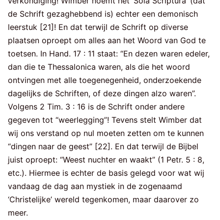
verkondiging! Wimber noemt het ‘Sola Scriptura’ (dat
de Schrift gezaghebbend is) echter een demonisch
leerstuk [21]! En dat terwijl de Schrift op diverse
plaatsen oproept om alles aan het Woord van God te
toetsen. In Hand. 17 : 11 staat: “En dezen waren edeler,
dan die te Thessalonica waren, als die het woord
ontvingen met alle toegenegenheid, onderzoekende
dagelijks de Schriften, of deze dingen alzo waren”.
Volgens 2 Tim. 3 : 16 is de Schrift onder andere
gegeven tot “weerlegging”! Tevens stelt Wimber dat
wij ons verstand op nul moeten zetten om te kunnen
“dingen naar de geest” [22]. En dat terwijl de Bijbel
juist oproept: “Weest nuchter en waakt” (1 Petr. 5 : 8,
etc.). Hiermee is echter de basis gelegd voor wat wij
vandaag de dag aan mystiek in de zogenaamd
‘Christelijke’ wereld tegenkomen, maar daarover zo
meer.