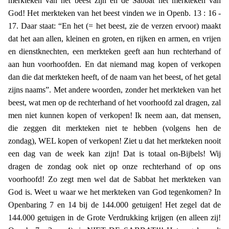
merkteken van het beest zijn en de Sabbat het merkteken van
God!
Het merkteken van het beest vinden we in Openb. 13 : 16 -
17. Daar staat: “En het (= het beest, zie de verzen ervoor) maakt
dat het aan allen, kleinen en groten, en rijken en armen, en vrijen
en dienstknechten, een merkteken geeft aan hun rechterhand of
aan hun voorhoofden. En dat niemand mag kopen of verkopen
dan die dat merkteken heeft, of de naam van het beest, of het getal
zijns naams”. Met andere woorden, zonder het merkteken van het
beest, wat men op de rechterhand of het voorhoofd zal dragen, zal
men niet kunnen kopen of verkopen! Ik neem aan, dat mensen,
die zeggen dit merkteken niet te hebben (volgens hen de
zondag), WEL kopen of verkopen! Ziet u dat het merkteken nooit
een dag van de week kan zijn! Dat is totaal on-Bijbels! Wij
dragen de zondag ook niet op onze rechterhand of op ons
voorhoofd! Zo zegt men wel dat de Sabbat het merkteken van
God is. Weet u waar we het merkteken van God tegenkomen? In
Openbaring 7 en 14 bij de 144.000 getuigen! Het zegel dat de
144.000 getuigen in de Grote Verdrukking krijgen (en alleen zij!