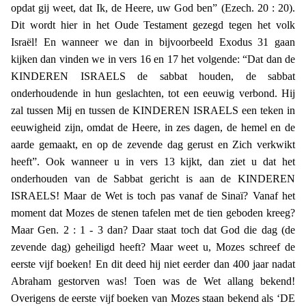
opdat gij weet, dat Ik, de Heere, uw God ben” (Ezech. 20 : 20).
Dit wordt hier in het Oude Testament gezegd tegen het volk
Israël! En wanneer we dan in bijvoorbeeld Exodus 31 gaan
kijken dan vinden we in vers 16 en 17 het volgende: “Dat dan de
KINDEREN ISRAELS de sabbat houden, de sabbat
onderhoudende in hun geslachten, tot een eeuwig verbond. Hij
zal tussen Mij en tussen de KINDEREN ISRAELS een teken in
eeuwigheid zijn, omdat de Heere, in zes dagen, de hemel en de
aarde gemaakt, en op de zevende dag gerust en Zich verkwikt
heeft”. Ook wanneer u in vers 13 kijkt, dan ziet u dat het
onderhouden van de Sabbat gericht is aan de KINDEREN
ISRAELS! Maar de Wet is toch pas vanaf de Sinaï? Vanaf het
moment dat Mozes de stenen tafelen met de tien geboden kreeg?
Maar Gen. 2 : 1 - 3 dan? Daar staat toch dat God die dag (de
zevende dag) geheiligd heeft? Maar weet u, Mozes schreef de
eerste vijf boeken! En dit deed hij niet eerder dan 400 jaar nadat
Abraham gestorven was! Toen was de Wet allang bekend!
Overigens de eerste vijf boeken van Mozes staan bekend als ‘DE