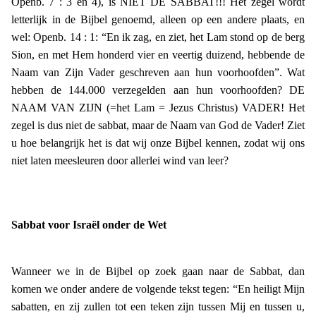
Openb. 7 : 3 en 4), is NIET DE SABBAT!!! Het zegel wordt
letterlijk in de Bijbel genoemd, alleen op een andere plaats, en
wel: Openb. 14 : 1: “En ik zag, en ziet, het Lam stond op de berg
Sion, en met Hem honderd vier en veertig duizend, hebbende de
Naam van Zijn Vader geschreven aan hun voorhoofden”. Wat
hebben de 144.000 verzegelden aan hun voorhoofden? DE
NAAM VAN ZIJN (=het Lam = Jezus Christus) VADER! Het
zegel is dus niet de sabbat, maar de Naam van God de Vader! Ziet
u hoe belangrijk het is dat wij onze Bijbel kennen, zodat wij ons
niet laten meesleuren door allerlei wind van leer?
Sabbat voor Israël onder de Wet
Wanneer we in de Bijbel op zoek gaan naar de Sabbat, dan
komen we onder andere de volgende tekst tegen: “En heiligt Mijn
sabatten, en zij zullen tot een teken zijn tussen Mij en tussen u,