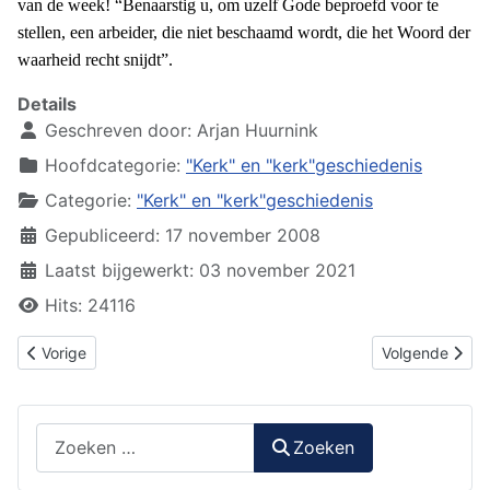
van de week! “Benaarstig u, om uzelf Gode beproefd voor te
stellen, een arbeider, die niet beschaamd wordt, die het Woord der
waarheid recht snijdt”.
Details
Geschreven door:
Arjan Huurnink
Hoofdcategorie:
"Kerk" en "kerk"geschiedenis
Categorie:
"Kerk" en "kerk"geschiedenis
Gepubliceerd: 17 november 2008
Laatst bijgewerkt: 03 november 2021
Hits: 24116
Vorig artikel: De gemeente van de eindtijd: Gods Woord ter zijde 
Volgende artike
Vorige
Volgende
Zoeken
Zoeken