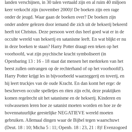
landen verschijnen, in 30 talen vertaald zijn en al ruim 40 miljoen
keer verkocht zijn (november 2000)! De boeken zijn een rage
onder de jeugd. Waar gaan de boeken over? De boeken zijn
onder andere gelezen door iemand die zich uit de hekserij bekeerd
heeft tot Christus. Deze persoon weet dus heel goed wat er in de
occulte wereld van hekserij en satanisme leeft. En wat blijkt er nu
in deze boeken te staan? Harry Potter draagt een teken op het
voorhoofd, wat zijn psychische kracht symboliseert (in
Openbaring 13 : 16 - 18 staat dat mensen het merkteken van het
beest zullen ontvangen op de rechterhand of op het voorhoofd!).
Harry Potter krijgt les in bijvoorbeeld waarzeggerij en toverij, en
hij leert truckjes van de oude Kracht. En dan komt het erge: de
beschreven occulte spelletjes en riten zijn echt, deze praktijken
komen regelrecht uit het satanisme en de hekserij. Kinderen en
volwassenen leren hoe ze satanist moeten worden en hoe ze de
bovennatuurlijke geestelijke NEGATIEVE wereld moeten
gebruiken. Allemaal dingen waar de Bijbel tegen waarschuwt
(Deut. 18 : 10; Micha 5 : 11; Openb. 18 : 23, 21 : 8)! Evenzogoed