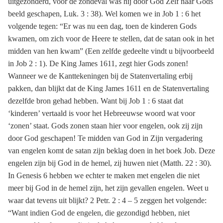
uitgezonderd, voor de zondeval was hij door God Zelf naar Gods
beeld geschapen, Luk. 3 : 38). Wel komen we in Job 1 : 6 het
volgende tegen: “Er was nu een dag, toen de kinderen Gods
kwamen, om zich voor de Heere te stellen, dat de satan ook in het
midden van hen kwam” (Een zelfde gedeelte vindt u bijvoorbeeld
in Job 2 : 1). De King James 1611, zegt hier Gods zonen!
Wanneer we de Kanttekeningen bij de Statenvertaling erbij
pakken, dan blijkt dat de King James 1611 en de Statenvertaling
dezelfde bron gehad hebben. Want bij Job 1 : 6 staat dat
‘kinderen’ vertaald is voor het Hebreeuwse woord wat voor
‘zonen’ staat. Gods zonen staan hier voor engelen, ook zij zijn
door God geschapen! Te midden van God in Zijn vergadering
van engelen komt de satan zijn beklag doen in het boek Job. Deze
engelen zijn bij God in de hemel, zij huwen niet (Matth. 22 : 30).
In Genesis 6 hebben we echter te maken met engelen die niet
meer bij God in de hemel zijn, het zijn gevallen engelen. Weet u
waar dat tevens uit blijkt? 2 Petr. 2 : 4 – 5 zeggen het volgende:
“Want indien God de engelen, die gezondigd hebben, niet