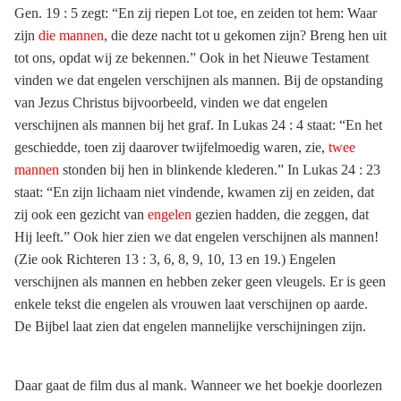
Gen. 19 : 5 zegt: “En zij riepen Lot toe, en zeiden tot hem: Waar
zijn
die mannen
, die deze nacht tot u gekomen zijn? Breng hen uit
tot ons, opdat wij ze bekennen.” Ook in het Nieuwe Testament
vinden we dat engelen verschijnen als mannen. Bij de opstanding
van Jezus Christus bijvoorbeeld, vinden we dat engelen
verschijnen als mannen bij het graf. In Lukas 24 : 4 staat: “En het
geschiedde, toen zij daarover twijfelmoedig waren, zie,
twee
mannen
stonden bij hen in blinkende klederen.” In Lukas 24 : 23
staat: “En zijn lichaam niet vindende, kwamen zij en zeiden, dat
zij ook een gezicht van
engelen
gezien hadden, die zeggen, dat
Hij leeft.” Ook hier zien we dat engelen verschijnen als mannen!
(Zie ook Richteren 13 : 3, 6, 8, 9, 10, 13 en 19.) Engelen
verschijnen als mannen en hebben zeker geen vleugels. Er is geen
enkele tekst die engelen als vrouwen laat verschijnen op aarde.
De Bijbel laat zien dat engelen mannelijke verschijningen zijn.
Daar gaat de film dus al mank. Wanneer we het boekje doorlezen