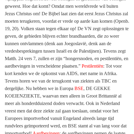
geweest. Hoe dat komt? Omdat men wereldvrede wil buiten
Jezus Christus om! De Bijbel laat zien dat eerst Jezus Christus zal
moeten terugkeren, voordat er vrede op aarde kan komen (Openb.
19, 20). Volken staan tegen elkaar op! De VN zegt oplossingen te
geven, de gebieden blijven echter brandhaarden, die zo weer
kunnen ontvlammen (denk aan Joegoslavië, denk aan de
vredesbesprekingen tussen Israël en de Palestijnen). Tevens zegt
Matth. 24 vers 7, zullen er zijn “hongersnoden, en pestilentiën, en
aardbevingen in verscheidene plaatsen.”
Pestilentiën
: Tot voor
kort kenden we de opkomst van AIDS, met name in Afrika.
Tevens horen we van de terugkomt van ziekten als TBC en
dergelijke. Nu hebben we in Europa
BSE
, DE GEKKE
KOEIENZIEKTE, waarvan men alleen in Groot Brittannië al
meer als honderdduizend doden verwacht. Ook in Nederland
vreest men dat deze ziekte zal gaan toeslaan, omdat voor het
Europees importverbod vanuit Engeland alreeds lange tijd
rundvlees geïmporteerd werd, en BSE stamt al van lang voor dat
importverbod!
Aardbevingen
: de aardbevingen nemen de laatste