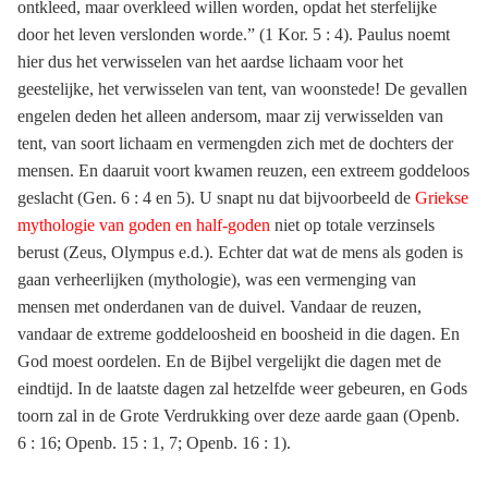
ontkleed, maar overkleed willen worden, opdat het sterfelijke
door het leven verslonden worde.” (1 Kor. 5 : 4). Paulus noemt
hier dus het verwisselen van het aardse lichaam voor het
geestelijke, het verwisselen van tent, van woonstede! De gevallen
engelen deden het alleen andersom, maar zij verwisselden van
tent, van soort lichaam en vermengden zich met de dochters der
mensen. En daaruit voort kwamen reuzen, een extreem goddeloos
geslacht (Gen. 6 : 4 en 5). U snapt nu dat bijvoorbeeld de
Griekse
mythologie van goden en half-goden
niet op totale verzinsels
berust (Zeus, Olympus e.d.). Echter dat wat de mens als goden is
gaan verheerlijken (mythologie), was een vermenging van
mensen met onderdanen van de duivel. Vandaar de reuzen,
vandaar de extreme goddeloosheid en boosheid in die dagen. En
God moest oordelen. En de Bijbel vergelijkt die dagen met de
eindtijd. In de laatste dagen zal hetzelfde weer gebeuren, en Gods
toorn zal in de Grote Verdrukking over deze aarde gaan (Openb.
6 : 16; Openb. 15 : 1, 7; Openb. 16 : 1).