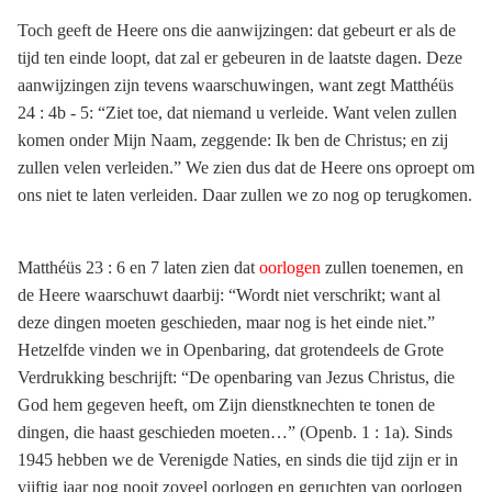
Toch geeft de Heere ons die aanwijzingen: dat gebeurt er als de
tijd ten einde loopt, dat zal er gebeuren in de laatste dagen. Deze
aanwijzingen zijn tevens waarschuwingen, want zegt Matthéüs
24 : 4b - 5: “Ziet toe, dat niemand u verleide. Want velen zullen
komen onder Mijn Naam, zeggende: Ik ben de Christus; en zij
zullen velen verleiden.” We zien dus dat de Heere ons oproept om
ons niet te laten verleiden. Daar zullen we zo nog op terugkomen.
Matthéüs 23 : 6 en 7 laten zien dat
oorlogen
zullen toenemen, en
de Heere waarschuwt daarbij: “Wordt niet verschrikt; want al
deze dingen moeten geschieden, maar nog is het einde niet.”
Hetzelfde vinden we in Openbaring, dat grotendeels de Grote
Verdrukking beschrijft: “De openbaring van Jezus Christus, die
God hem gegeven heeft, om Zijn dienstknechten te tonen de
dingen, die haast geschieden moeten…” (Openb. 1 : 1a). Sinds
1945 hebben we de Verenigde Naties, en sinds die tijd zijn er in
vijftig jaar nog nooit zoveel oorlogen en geruchten van oorlogen