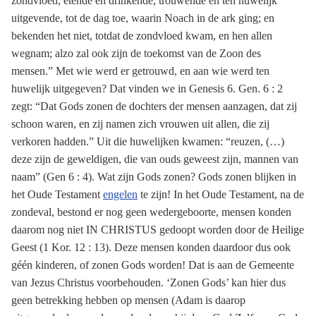
zondvloed, etende en drinkende, trouwende en ten huwelijk
uitgevende, tot de dag toe, waarin Noach in de ark ging; en
bekenden het niet, totdat de zondvloed kwam, en hen allen
wegnam; alzo zal ook zijn de toekomst van de Zoon des
mensen.” Met wie werd er getrouwd, en aan wie werd ten
huwelijk uitgegeven? Dat vinden we in Genesis 6. Gen. 6 : 2
zegt: “Dat Gods zonen de dochters der mensen aanzagen, dat zij
schoon waren, en zij namen zich vrouwen uit allen, die zij
verkoren hadden.” Uit die huwelijken kwamen: “reuzen, (…)
deze zijn de geweldigen, die van ouds geweest zijn, mannen van
naam” (Gen 6 : 4). Wat zijn Gods zonen? Gods zonen blijken in
het Oude Testament
engelen
te zijn! In het Oude Testament, na de
zondeval, bestond er nog geen wedergeboorte, mensen konden
daarom nog niet IN CHRISTUS gedoopt worden door de Heilige
Geest (1 Kor. 12 : 13). Deze mensen konden daardoor dus ook
géén kinderen, of zonen Gods worden! Dat is aan de Gemeente
van Jezus Christus voorbehouden. ‘Zonen Gods’ kan hier dus
geen betrekking hebben op mensen (Adam is daarop