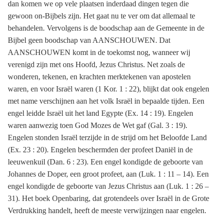
dan komen we op vele plaatsen inderdaad dingen tegen die
gewoon on-Bijbels zijn. Het gaat nu te ver om dat allemaal te
behandelen. Vervolgens is de boodschap aan de Gemeente in de
Bijbel geen boodschap van AANSCHOUWEN. Dat
AANSCHOUWEN komt in de toekomst nog, wanneer wij
verenigd zijn met ons Hoofd, Jezus Christus. Net zoals de
wonderen, tekenen, en krachten merktekenen van apostelen
waren, en voor Israël waren (1 Kor. 1 : 22), blijkt dat ook engelen
met name verschijnen aan het volk Israël in bepaalde tijden. Een
engel leidde Israël uit het land Egypte (Ex. 14 : 19). Engelen
waren aanwezig toen God Mozes de Wet gaf (Gal. 3 : 19).
Engelen stonden Israël terzijde in de strijd om het Beloofde Land
(Ex. 23 : 20). Engelen beschermden der profeet Daniël in de
leeuwenkuil (Dan. 6 : 23). Een engel kondigde de geboorte van
Johannes de Doper, een groot profeet, aan (Luk. 1 : 11 – 14). Een
engel kondigde de geboorte van Jezus Christus aan (Luk. 1 : 26 –
31). Het boek Openbaring, dat grotendeels over Israël in de Grote
Verdrukking handelt, heeft de meeste verwijzingen naar engelen.