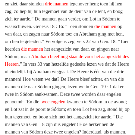
en ziet, daar stonden
drie mannen
tegenover hem; toen hij hen
zag, zo liep hij hun tegemoet van de deur van de tent, en boog
zich ter aarde.” De mannen gaan verder, om Lot in Sódom te
waarschuwen. Genesis 18 : 16: “Toen stonden
die mannen
op
van daar, en zagen naar Sódom toe; en Abraham ging met hen,
om hen te geleiden.” Vervolgens zegt vers 22 van Gen. 18: “Toen
keerden
die mannen
het aangezicht van daar, en gingen naar
Sódom; maar
Abraham bleef nog staande voor het aangezicht des
Heeren
.” In vers 33 van hetzelfde gedeelte lezen we dat de Heere
uiteindelijk bij Abraham weggaat. De Heere is één van die drie
mannen! Hoe weten we dat? De Heere bleef achter, en van die
mannen die naar Sódom gingen, lezen we in Gen. 19 : 1 dat er
twee in Sódom aankwamen. Deze twee worden daar engelen
genoemd: “En die
twee engelen
kwamen te Sódom in de avond;
en Lot zat in de poort te Sódom; en toen Lot hen zag, stond hij op
hun tegemoet, en boog zich met het aangezicht ter aarde.” Die
mannen van Gen. 18 zijn dus engelen! Hoe herkennen de
mannen van Sódom deze twee engelen? Inderdaad, als mannen.