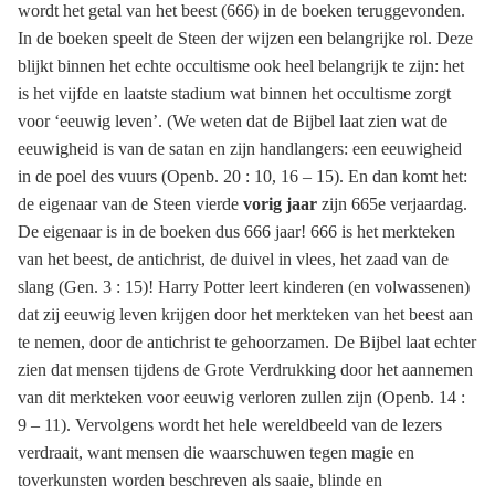
wordt het getal van het beest (666) in de boeken teruggevonden.
In de boeken speelt de Steen der wijzen een belangrijke rol. Deze
blijkt binnen het echte occultisme ook heel belangrijk te zijn: het
is het vijfde en laatste stadium wat binnen het occultisme zorgt
voor ‘eeuwig leven’. (We weten dat de Bijbel laat zien wat de
eeuwigheid is van de satan en zijn handlangers: een eeuwigheid
in de poel des vuurs (Openb. 20 : 10, 16 – 15). En dan komt het:
de eigenaar van de Steen vierde
vorig jaar
zijn 665e verjaardag.
De eigenaar is in de boeken dus 666 jaar! 666 is het merkteken
van het beest, de antichrist, de duivel in vlees, het zaad van de
slang (Gen. 3 : 15)! Harry Potter leert kinderen (en volwassenen)
dat zij eeuwig leven krijgen door het merkteken van het beest aan
te nemen, door de antichrist te gehoorzamen. De Bijbel laat echter
zien dat mensen tijdens de Grote Verdrukking door het aannemen
van dit merkteken voor eeuwig verloren zullen zijn (Openb. 14 :
9 – 11). Vervolgens wordt het hele wereldbeeld van de lezers
verdraait, want mensen die waarschuwen tegen magie en
toverkunsten worden beschreven als saaie, blinde en