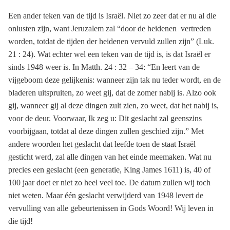
Een ander teken van de tijd is Israël. Niet zo zeer dat er nu al die
onlusten zijn, want Jeruzalem zal “door de heidenen vertreden
worden, totdat de tijden der heidenen vervuld zullen zijn” (Luk.
21 : 24). Wat echter wel een teken van de tijd is, is dat Israël er
sinds 1948 weer is. In Matth. 24 : 32 – 34: “En leert van de
vijgeboom deze gelijkenis: wanneer zijn tak nu teder wordt, en de
bladeren uitspruiten, zo weet gij, dat de zomer nabij is. Alzo ook
gij, wanneer gij al deze dingen zult zien, zo weet, dat het nabij is,
voor de deur. Voorwaar, Ik zeg u: Dit geslacht zal geenszins
voorbijgaan, totdat al deze dingen zullen geschied zijn.” Met
andere woorden het geslacht dat leefde toen de staat Israël
gesticht werd, zal alle dingen van het einde meemaken. Wat nu
precies een geslacht (een generatie, King James 1611) is, 40 of
100 jaar doet er niet zo heel veel toe. De datum zullen wij toch
niet weten. Maar één geslacht verwijderd van 1948 levert de
vervulling van alle gebeurtenissen in Gods Woord! Wij leven in
die tijd!