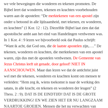
we vele bewegingen die wonderen en tekenen promoten. De
Bijbel leert dat wonderen, tekenen en krachten voorbehouden
waren aan de apostelen: “De
merktekenen van een apostel
zijn
onder u betoond in alle lijdzaamheid, met tekenen, en wonderen,
en krachten” (1 Kor. 12 : 12). Diezelfde Bijbel laat zien dat dat
apostolische ambt aan het eind van Handelingen verdwenen was.
In 1 Kor. 4 : 9 lezen we bijvoorbeeld ook dat Paulus schrijft:
“Want ik acht, dat God ons, die
de laatste apostelen
zijn,….” De
tekenen, wonderen en krachten, die merktekenen van een apostel
waren, zijn dus met de apostelen verdwenen.
De Gemeente van
Jezus Christus leeft uit genade, door geloof! NIET IN
AANSCHOUWEN
. Maar dan lezen we dat de antichrist juist
wel met die tekenen, wonderen en krachten komt om mensen te
verleiden: “Hem zeg ik, wiens toekomst is naar de werking des
satans, in alle kracht, en tekenen en wonderen der leugen” (2
Thess. 2 : 9). DAT IS DE EINDTIJD! DAT IS DE GROTE
VERDRUKKING! EN WE ZIEN HET ER NU LANGZAAM
NAARTOE GROEIEN. Mensen die het nu verwachten van