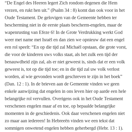
“De Engel des Heeren legert Zich rondom degenen die Hem
vrezen, en rukt hen uit.” (Psalm 34 : 8) komt dan ook voor in het
Oude Testament. De gelovigen van de Gemeente hebben ter
bescherming niet in de eerste plaats bescherm-engelen, maar de
wapenrusting van Efeze 6! In de Grote Verdrukking werkt God
weer met name met Israël en dan zien we opnieuw dat een engel
een rol speelt: “En op die tijd zal Michaël opstaan, die grote vorst,
die voor de kinderen uws volks staat, als het zulk een tijd der
benauwdheid zijn zal, als er niet geweest is, sinds dat er een volk
geweest is, tot op die tijd toe; en in die tijd zal uw volk verlost
worden, al wie gevonden wordt geschreven te zijn in het boek”
(Dan. 12 : 1). In de brieven aan de Gemeente vinden we geen
enkele aanwijzing dat engelen in ons leven hier op aarde een hele
belangrijke rol vervullen. Overigens ook in het Oude Testament
verschenen engelen maar af en toe, op bepaalde belangrijke
momenten in de geschiedenis. Ook daar verschenen engelen niet
zo maar aan iedereen! In Hebreeën vinden we een tekst dat
sommigen onwetend engelen hebben geherbergd (Hebr. 13 : 1).