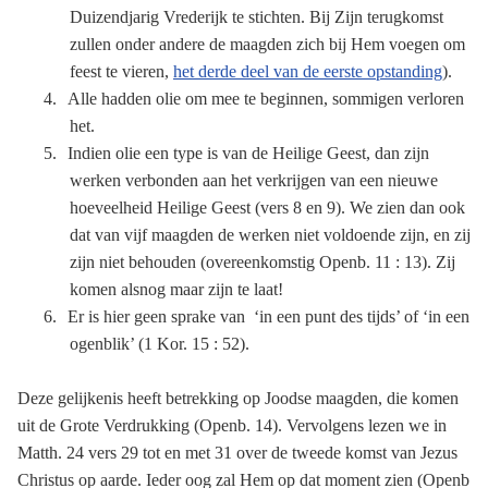
Duizendjarig Vrederijk te stichten. Bij Zijn terugkomst
zullen onder andere de maagden zich bij Hem voegen om
feest te vieren,
het derde deel van de eerste opstanding
).
4.
Alle hadden olie om mee te beginnen, sommigen verloren
het.
5.
Indien olie een type is van de Heilige Geest, dan zijn
werken verbonden aan het verkrijgen van een nieuwe
hoeveelheid Heilige Geest (vers 8 en 9). We zien dan ook
dat van vijf maagden de werken niet voldoende zijn, en zij
zijn niet behouden (overeenkomstig Openb. 11 : 13). Zij
komen alsnog maar zijn te laat!
6.
Er is hier geen sprake van ‘in een punt des tijds’ of ‘in een
ogenblik’ (1 Kor. 15 : 52).
Deze gelijkenis heeft betrekking op Joodse maagden, die komen
uit de Grote Verdrukking (Openb. 14).
Vervolgens lezen we in
Matth. 24 vers 29 tot en met 31 over de tweede komst van Jezus
Christus op aarde. Ieder oog zal Hem op dat moment zien (Openb