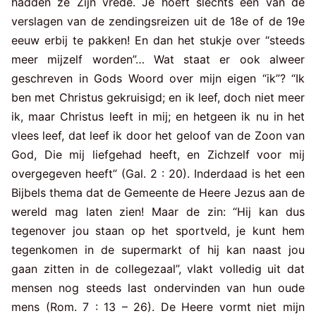
hadden ze Zijn vrede. Je hoeft slechts één van de
verslagen van de zendingsreizen uit de 18e of de 19e
eeuw erbij te pakken! En dan het stukje over “steeds
meer mijzelf worden”… Wat staat er ook alweer
geschreven in Gods Woord over mijn eigen “ik”? “Ik
ben met Christus gekruisigd; en ik leef, doch niet meer
ik, maar Christus leeft in mij; en hetgeen ik nu in het
vlees leef, dat leef ik door het geloof van de Zoon van
God, Die mij liefgehad heeft, en Zichzelf voor mij
overgegeven heeft” (Gal. 2 : 20). Inderdaad is het een
Bijbels thema dat de Gemeente de Heere Jezus aan de
wereld mag laten zien! Maar de zin: “Hij kan dus
tegenover jou staan op het sportveld, je kunt hem
tegenkomen in de supermarkt of hij kan naast jou
gaan zitten in de collegezaal”, vlakt volledig uit dat
mensen nog steeds last ondervinden van hun oude
mens (Rom. 7 : 13 – 26). De Heere vormt niet mijn