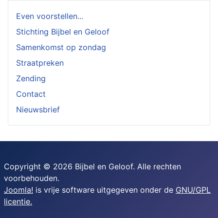
Even voorstellen...
Stichting Bijbel en Geloof
Samenkomst op zondag
Straatpreken
Zending
Contact
Nieuwsbrief
Copyright © 2026 Bijbel en Geloof. Alle rechten
voorbehouden.
Joomla!
is vrije software uitgegeven onder de
GNU/GPL
licentie.