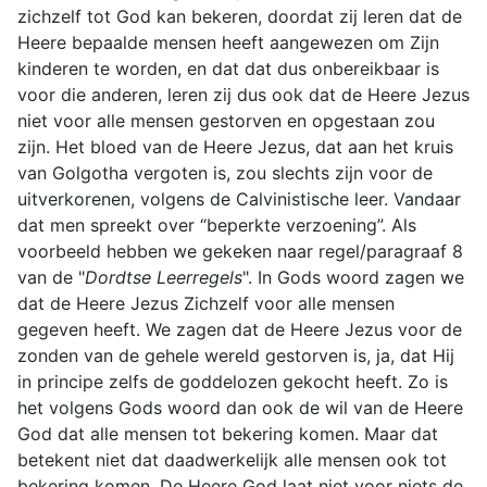
zichzelf tot God kan bekeren, doordat zij leren dat de
Heere bepaalde mensen heeft aangewezen om Zijn
kinderen te worden, en dat dat dus onbereikbaar is
voor die anderen, leren zij dus ook dat de Heere Jezus
niet voor alle mensen gestorven en opgestaan zou
zijn. Het bloed van de Heere Jezus, dat aan het kruis
van Golgotha vergoten is, zou slechts zijn voor de
uitverkorenen, volgens de Calvinistische leer. Vandaar
dat men spreekt over “beperkte verzoening”. Als
voorbeeld hebben we gekeken naar regel/paragraaf 8
van de "
Dordtse Leerregels
". In Gods woord zagen we
dat de Heere Jezus Zichzelf voor alle mensen
gegeven heeft. We zagen dat de Heere Jezus voor de
zonden van de gehele wereld gestorven is, ja, dat Hij
in principe zelfs de goddelozen gekocht heeft. Zo is
het volgens Gods woord dan ook de wil van de Heere
God dat alle mensen tot bekering komen. Maar dat
betekent niet dat daadwerkelijk alle mensen ook tot
bekering komen. De Heere God laat niet voor niets de