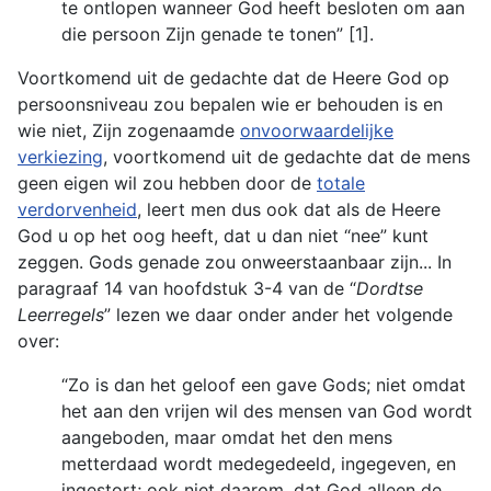
te ontlopen wanneer God heeft besloten om aan
die persoon Zijn genade te tonen” [1].
Voortkomend uit de gedachte dat de Heere God op
persoonsniveau zou bepalen wie er behouden is en
wie niet, Zijn zogenaamde
onvoorwaardelijke
verkiezing
, voortkomend uit de gedachte dat de mens
geen eigen wil zou hebben door de
totale
verdorvenheid
, leert men dus ook dat als de Heere
God u op het oog heeft, dat u dan niet “nee” kunt
zeggen. Gods genade zou onweerstaanbaar zijn... In
paragraaf 14 van hoofdstuk 3-4 van de “
Dordtse
Leerregels
” lezen we daar onder ander het volgende
over:
“Zo is dan het geloof een gave Gods; niet omdat
het aan den vrijen wil des mensen van God wordt
aangeboden, maar omdat het den mens
metterdaad wordt medegedeeld, ingegeven, en
ingestort; ook niet daarom, dat God alleen de