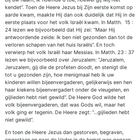
kendet”. Toen de Heere Jezus bij Zijn eerste komst op
aarde kwam, maakte Hij dan ook duidelijk dat Hij in de
eerste plaats voor het volk Israël kwam. In Matth. 15 :
24 lezen we bijvoorbeeld dat Hij zei: “Maar Hij
antwoordende zeide: Ik ben niet gezonden dan tot de
verloren schapen van het huis Israëls”. En toch
verwierp het volk Israël haar Messias. In Matth. 23 : 37
lezen we bijvoorbeeld over Jeruzalem: “Jeruzalem,
Jeruzalem, gij die de profeten doodt, en stenigt die
tot u gezonden zijn, hoe menigmaal heb Ik uw
kinderen willen bijeenvergaderen, gelijkerwijs een hen
haar kiekens bijeenvergadert onder de vleugelen, en
gijlieden hebt niet gewild”. De Heere God wilde het
volk bijeenvergaderen, dat was Gods wil, maar het
volk ging er tegenin. De Heere zegt: “...gijlieden hebt
niet gewild”.
En toen de Heere Jezus dan gestorven, begraven,
opgestaan en naar de Vader in de hemel was gegaan,