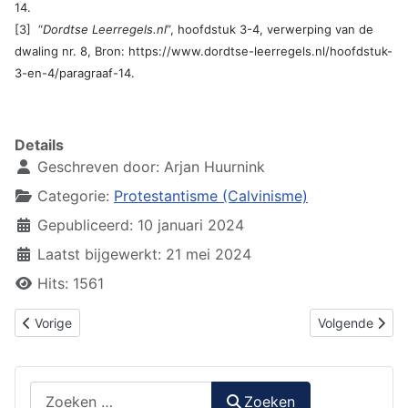
14.
[3] “
Dordtse Leerregels.nl
”, hoofdstuk 3-4, verwerping van de
dwaling nr. 8, Bron: https://www.dordtse-leerregels.nl/hoofdstuk-
3-en-4/paragraaf-14.
Details
Geschreven door:
Arjan Huurnink
Categorie:
Protestantisme (Calvinisme)
Gepubliceerd: 10 januari 2024
Laatst bijgewerkt: 21 mei 2024
Hits: 1561
Vorig artikel: Protestantisme (Calvinisme) – over beperkte verzo
Volgende artike
Vorige
Volgende
Zoeken
Zoeken