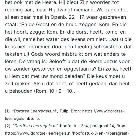
het ook met de Heere. Hij biedt Zijn woorden tot
redding aan, maar Hij dwingt niemand. We zagen het
al een paar maal in Openb. 22 : 17, waar geschreven
staat: “En de Geest en de bruid zeggen: Kom. En die
het hoort, zegge: Kom. En die dorst heeft, kome; en
die wil, neme het water des levens om niet”. Laat u die
keus niet ontnemen door een theologisch systeem dat
teksten uit Gods woord misbruikt om wat anders te
leren. De vraag is: Gelooft u dat de Heere Jezus voor
uw zonden gestorven en opgestaan is? En zo ja, heeft
u Hem dat met uw mond beleden? Die keus moet u
zelf maken. Als u dat doet, of heeft gedaan, dan bent
u behouden (Rom. 10 : 9 - 10).
[1] “
Dordtse Leerregels.nl
”, Tulip, Bron: https://www.dordtse-
leerregels.nl/tulip.
[2] “
Dordtse Leerregels.nl
”, hoofdstuk 3-4, paragraaf 14, Bron:
https://www.dordtse-leerregels.nl/hoofdstuk-3-en-4/paragraaf-