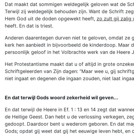
Dat maakt dat sommigen weldegelijk geloven wat de Schri
Terwijl zij weldegelijk behouden zijn. Want de Schrift z
Hem God uit de doden opgewekt heeft,
zo zult gij zali
heeft. En dat is triest.
Anderen daarentegen durven niet te geloven, omdat ze g
kerk hen aanbiedt in bijvoorbeeld de kinderdoop. Maar d
persoonlijk geloof in het Volbrachte werk van de Heere Jez
Het Protestantisme maakt dat u of altijd in grote onzeke
Schriftgeleerden van Zijn dagen: “Maar wee u, gij schrift
niet ingaat en degenen die ingaan zouden, niet laat ingaa
En dat terwijl Gods woord zekerheid wil geven...
En dat terwijl de Heere in Ef. 1 : 13 en 14 zegt dat wan
de Heilige Geest. Dan hebt u de verlossing verkegen, ze
gedoopt. Daardoor bent u wederom geboren. En dat mag u
Gods; opdat gij weet dat gij het eeuwige leven hebt, en 