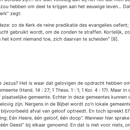
g zou hebben om deel te krijgen aan het eeuwige leven… Dat b
erk” zegt:
ze: zo de Kerk de reine predikatie des evangelies oefent; 
tucht gebruikt wordt, om de zonden te straffen. Kortelijk, z
 het komt niemand toe, zich daarvan te scheiden” [8].
e Jezus? Het is waar dat gelovigen de opdracht hebben om 
ente (Hand. 14 : 27; 1 Thess. 1 : 1; 1 Kor. 4 : 17). Maar i
f plaatselijke gemeente. Echter in deze gemeentes kunnen
elovig zijn. Nergens in de Bijbel wordt zo’n lokale gemee
 bijvoorbeeld afval van geloof optreedt. En toch spreekt Ef.
ping; Eén Heere, één geloof, één doop”. Wanneer hier sprake 
één Geest” bij elkaar genoemd. En dat is niet voor niets, om