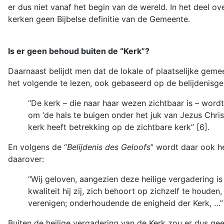
er dus niet vanaf het begin van de wereld. In het deel 
kerken geen Bijbelse definitie van de Gemeente.
Is er geen behoud buiten de “Kerk”?
Daarnaast belijdt men dat de lokale of plaatselijke geme
het volgende te lezen, ook gebaseerd op de belijdenisges
“De kerk – die naar haar wezen zichtbaar is – word
om ‘de hals te buigen onder het juk van Jezus Chris
kerk heeft betrekking op de zichtbare kerk” [6].
En volgens de “
Belijdenis des Geloofs
” wordt daar ook he
daarover:
“Wij geloven, aangezien deze heilige vergadering is
kwaliteit hij zij, zich behoort op zichzelf te houden
verenigen; onderhoudende de enigheid der Kerk, …” 
Buiten de heilige vergadering van de Kerk zou er dus gee