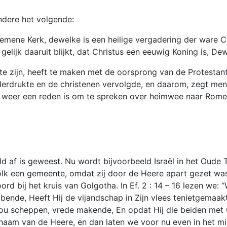
andere het volgende:
lgemene Kerk, dewelke is een heilige vergadering der ware 
 gelijk daaruit blijkt, dat Christus een eeuwig Koning is, Dew
te zijn, heeft te maken met de oorsprong van de Protestant
derdrukte en de christenen vervolgde, en daarom, zegt men
) weer een reden is om te spreken over heimwee naar Rome
eld af is geweest. Nu wordt bijvoorbeeld Israël in het Oud
volk een gemeente, omdat zij door de Heere apart gezet was 
 bij het kruis van Golgotha. In Ef. 2 : 14 – 16 lezen we: 
ende, Heeft Hij de vijandschap in Zijn vlees tenietgemaakt
zou scheppen, vrede makende, En opdat Hij die beiden met 
aam van de Heere, en dan laten we voor nu even in het mid