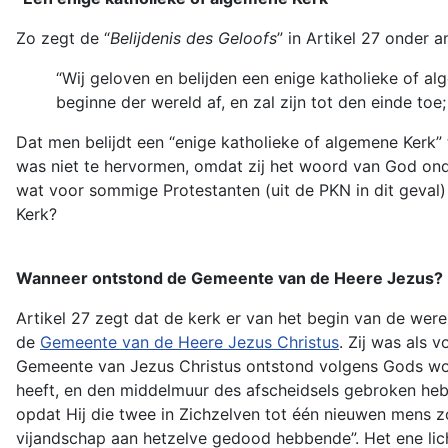
Zo zegt de “
Belijdenis des Geloofs
” in Artikel 27 onder 
“Wij geloven en belijden een enige katholieke of a
beginne der wereld af, en zal zijn tot den einde toe;
Dat men belijdt een “enige katholieke of algemene Kerk” 
was niet te hervormen, omdat zij het woord van God on
wat voor sommige Protestanten (uit de PKN in dit geval
Kerk?
Wanneer ontstond de Gemeente van de Heere Jezus?
Artikel 27 zegt dat de kerk er van het begin van de wer
de
Gemeente van de Heere Jezus Christus
. Zij was als 
Gemeente van Jezus Christus ontstond volgens Gods woord
heeft, en den middelmuur des afscheidsels gebroken hebb
opdat Hij die twee in Zichzelven tot één nieuwen mens 
vijandschap aan hetzelve gedood hebbende”. Het ene lich