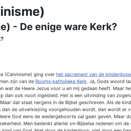
vinisme)
e) - De enige ware Kerk?
k?
me (Calvinisme) ging over
het sacrament van de kinderdoop
omen zijn van de
Rooms-katholieke Kerk
. Ja, Gods woord laa
n wat de Heere Jezus voor u en mij gedaan heeft. Maar het
p dan ook nooit ingesteld. Het is een uitvinding van zogen
Maar dat staat nergens in de Bijbel geschreven. Als de ki
als dan de uitverkiezing voorgehouden wordt, dan wordt e
e Heere God eens de wedergeboorte zal gaan geven. Maar dat
kerheid. Men bedenkt allerlei on-Bijbelse redenen om de on
et kind van God. Niet door de kinderdoop, niet door een h