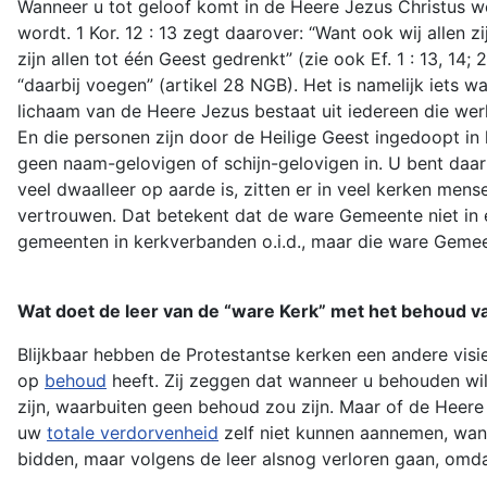
Wanneer u tot geloof komt in de Heere Jezus Christus w
wordt. 1 Kor. 12 : 13 zegt daarover: “Want ook wij allen z
zijn allen tot één Geest gedrenkt” (zie ook Ef. 1 : 13, 14
“daarbij voegen” (artikel 28 NGB). Het is namelijk iets 
lichaam van de Heere Jezus bestaat uit iedereen die we
En die personen zijn door de Heilige Geest ingedoopt in
geen naam-gelovigen of schijn-gelovigen in. U bent daar 
veel dwaalleer op aarde is, zitten er in veel kerken me
vertrouwen. Dat betekent dat de ware Gemeente niet in éé
gemeenten in kerkverbanden o.i.d., maar die ware Geme
Wat doet de leer van de “ware Kerk” met het behoud 
Blijkbaar hebben de Protestantse kerken een andere visie
op
behoud
heeft. Zij zeggen dat wanneer u behouden wil
zijn, waarbuiten geen behoud zou zijn. Maar of de Heere
uw
totale verdorvenheid
zelf niet kunnen aannemen, wa
bidden, maar volgens de leer alsnog verloren gaan, omd