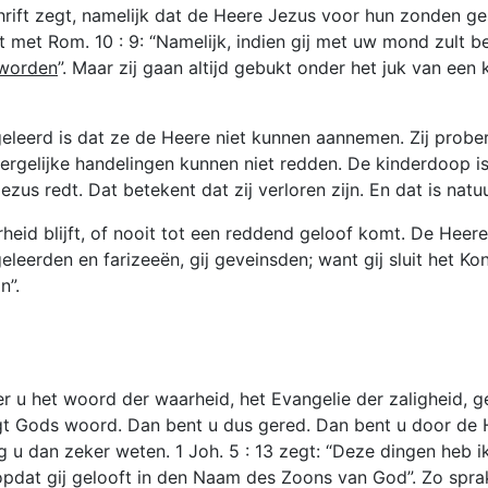
ft zegt, namelijk dat de Heere Jezus voor hun zonden gesto
egt met Rom. 10 : 9: “Namelijk, indien gij met uw mond zult 
g worden
”. Maar zij gaan altijd gebukt onder het juk van een
eleerd is dat ze de Heere niet kunnen aannemen. Zij probe
ergelijke handelingen kunnen niet redden. De kinderdoop is
us redt. Dat betekent dat zij verloren zijn. En dat is natuu
rheid blijft, of nooit tot een reddend geloof komt. De Heere
geleerden en farizeeën, gij geveinsden; want gij sluit het K
n”.
neer u het woord der waarheid, het Evangelie der zaligheid,
gt Gods woord. Dan bent u dus gered. Dan bent u door de H
 dan zeker weten. 1 Joh. 5 : 13 zegt: “Deze dingen heb i
opdat gij gelooft in den Naam des Zoons van God”. Zo sprak 