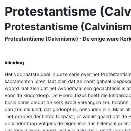
Protestantisme (Cal
Protestantisme (Calvinism
Protestantisme (Calvinisme) - De enige ware Ker
Inleiding
Het voorlaatste deel in deze serie over het Protestantis
sacramenten leren, laat zien dat ze nooit geheel losgek
woord laat zien dat het Avondmaal een gedachtenis is aa
voor de kinderdoop. De Heere Jezus heeft die kinderdoo
besnijdenis omdat de kerk Israël vervangen zou hebben. 
dan zou elk kind, dat gedoopt is, behouden zijn. Maar 
“het oordeel der liefde toepast”, er vanuit gaand dat d
de kinderdoop volgens de eigen leer dus helemaal geen ze
dat terwijl Gods woord juist wel zekerheid geeft voor h