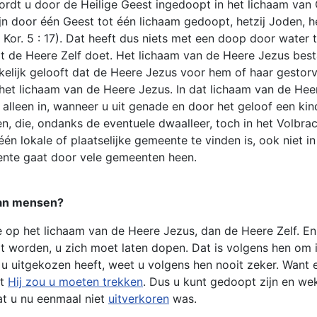
ordt u door de Heilige Geest ingedoopt in het lichaam van
ijn door één Geest tot één lichaam gedoopt, hetzij Joden, het
; 2 Kor. 5 : 17). Dat heeft dus niets met een doop door wate
wat de Heere Zelf doet. Het lichaam van de Heere Jezus bes
rkelijk gelooft dat de Heere Jezus voor hem of haar gestor
 het lichaam van de Heere Jezus. In dat lichaam van de Hee
alleen in, wanneer u uit genade en door het geloof een kin
nsen, die, ondanks de eventuele dwaalleer, toch in het Volb
n lokale of plaatselijke gemeente te vinden is, ook niet i
ente gaat door vele gemeenten heen.
van mensen?
 op het lichaam van de Heere Jezus, dan de Heere Zelf. En 
t worden, u zich moet laten dopen. Dat is volgens hen om 
 u uitgekozen heeft, weet u volgens hen nooit zeker. Want
nt
Hij zou u moeten trekken
. Dus u kunt gedoopt zijn en weke
at u nu eenmaal niet
uitverkoren
was.