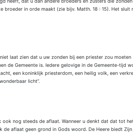
 heeft, dat u dan andere broeders en zusters die zonden 
broeder in orde maakt (zie bijv. Matth. 18 : 15). Het slui
niet laat zien dat u uw zonden bij een priester zou moeten b
n de Gemeente is. Iedere gelovige in de Gemeente-tijd wor
geslacht, een koninklijk priesterdom, een heilig volk, een ve
wonderbaar licht”.
 ook nog steeds de aflaat. Wanneer u denkt dat dat tot het
 de aflaat geen grond in Gods woord. De Heere biedt Zijn v