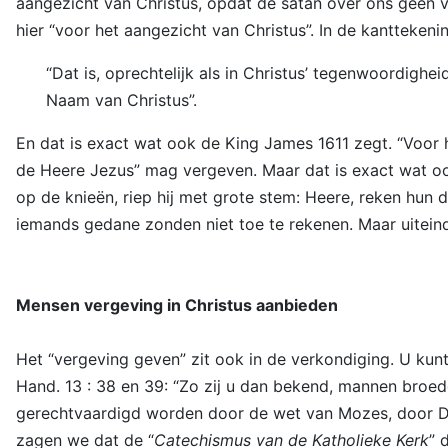
aangezicht van Christus, opdat de satan over ons geen 
hier “voor het aangezicht van Christus”. In de kanttekeni
“Dat is, oprechtelijk als in Christus’ tegenwoordigheid
Naam van Christus”.
En dat is exact wat ook de King James 1611 zegt. “Voor h
de Heere Jezus” mag vergeven. Maar dat is exact wat ook S
op de knieën, riep hij met grote stem: Heere, reken hun 
iemands gedane zonden niet toe te rekenen. Maar uiteinde
Mensen vergeving in Christus aanbieden
Het “vergeving geven” zit ook in de verkondiging. U kunt
Hand. 13 : 38 en 39: “Zo zij u dan bekend, mannen broed
gerechtvaardigd worden door de wet van Mozes, door Dez
zagen we dat de “
Catechismus van de Katholieke Kerk
” 