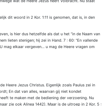
anwege wat de Heere Jezus heeft Volbracht. Nu staat
lijk dit woord in 2 Kor. 1:11 is genomen, dat is, in den
en, is hier dus hetzelfde als dat u het “in de Naam van
 lieten stenigen; hij zei in Hand. 7 : 60: “En vallende
ij”. U mag elkaar vergeven… u mag de Heere vragen om
e Heere Jezus Christus. Eigenlijk zoals Paulus zei in
dt; En dat van alles, waarvan gij niet kondet
 heeft te maken met de bediening der verzoening. Nu
aar zie ook Alinea 1442). Maar is de uitroep in 2 Kor. 5 :