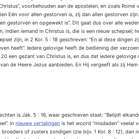
hristus”, voorbehouden aan de apostelen, en zoals Rome ver
dien Eén voor allen gestorven is, zij dan allen gestorven zij
hen gestorven en opgewekt is”. Dit gaat dus over alle wed
dan, indien iemand in Christus is, die is een nieuw schepsel; h
epsel zijn, in 2 Kor. 5 : 18 geschreven: “En al deze dingen 
ven heeft”. Iedere gelovige heeft de bediening der verzoen
n 20 een gezant van Christus is, en dus dat iedere gelovige
 de Heere Jezus aanbieden. En Hij vergeeft als zij Hem a
hten is Jak. 5 : 16, waar geschreven staat: “Belijdt elkan
el”. In
nieuwe vertalingen
is het woord “misdaden” veelal v
eders of zusters zondigen (zie bijv. 1 Kor. 8 : 12), dan nog