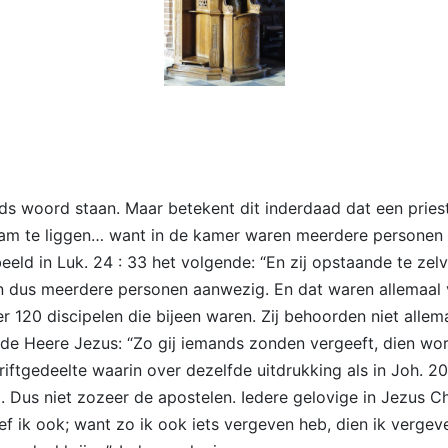
ods woord staan. Maar betekent dit inderdaad dat een pries
kwam te liggen… want in de kamer waren meerdere personen
beeld in Luk. 24 : 33 het volgende: “En zij opstaande te z
n dus meerdere personen aanwezig. En dat waren allemaal 
er 120 discipelen die bijeen waren. Zij behoorden niet allem
i de Heere Jezus: “Zo gij iemands zonden vergeeft, dien wo
ftgedeelte waarin over dezelfde uitdrukking als in Joh. 20 :
Dus niet zozeer de apostelen. Iedere gelovige in Jezus Chri
geef ik ook; want zo ik ook iets vergeven heb, dien ik verg