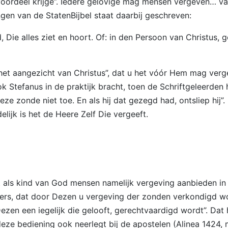
voordeel krijge”. Iedere gelovige mag mensen vergeven… v
ngen van de StatenBijbel staat daarbij geschreven:
, Die alles ziet en hoort. Of: in den Persoon van Christus, ge
et aangezicht van Christus”, dat u het vóór Hem mag vergev
tefanus in de praktijk bracht, toen de Schriftgeleerden hem
deze zonde niet toe. En als hij dat gezegd had, ontsliep h
lijk is het de Heere Zelf Die vergeeft.
 als kind van God mensen namelijk vergeving aanbieden in d
ers, dat door Dezen u vergeving der zonden verkondigd wor
en een iegelijk die gelooft, gerechtvaardigd wordt”. Dat
deze bediening ook neerlegt bij de apostelen (Alinea 1424, m