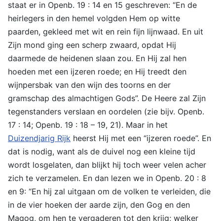
staat er in Openb. 19 : 14 en 15 geschreven: “En de
heirlegers in den hemel volgden Hem op witte
paarden, gekleed met wit en rein fijn lijnwaad. En uit
Zijn mond ging een scherp zwaard, opdat Hij
daarmede de heidenen slaan zou. En Hij zal hen
hoeden met een ijzeren roede; en Hij treedt den
wijnpersbak van den wijn des toorns en der
gramschap des almachtigen Gods”. De Heere zal Zijn
tegenstanders verslaan en oordelen (zie bijv. Openb.
17 : 14; Openb. 19 : 18 – 19, 21). Maar in het
Duizendjarig Rijk
heerst Hij met een “ijzeren roede”. En
dat is nodig, want als de duivel nog een kleine tijd
wordt losgelaten, dan blijkt hij toch weer velen acher
zich te verzamelen. En dan lezen we in Openb. 20 : 8
en 9: “En hij zal uitgaan om de volken te verleiden, die
in de vier hoeken der aarde zijn, den Gog en den
Magog, om hen te vergaderen tot den krijg; welker