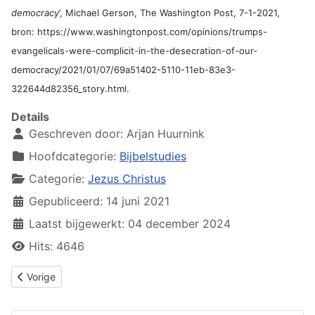
democracy
’, Michael Gerson, The Washington Post, 7-1-2021,
bron: https://www.washingtonpost.com/opinions/trumps-
evangelicals-were-complicit-in-the-desecration-of-our-
democracy/2021/01/07/69a51402-5110-11eb-83e3-
322644d82356_story.html.
Details
Geschreven door:
Arjan Huurnink
Hoofdcategorie:
Bijbelstudies
Categorie:
Jezus Christus
Gepubliceerd: 14 juni 2021
Laatst bijgewerkt: 04 december 2024
Hits: 4646
Vorig artikel: Jezus Christus: Profeet, Priester en Koning
Vorige