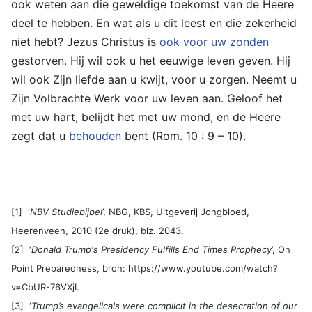
ook weten aan die geweldige toekomst van de Heere
deel te hebben. En wat als u dit leest en die zekerheid
niet hebt? Jezus Christus is
ook voor uw zonden
gestorven. Hij wil ook u het eeuwige leven geven. Hij
wil ook Zijn liefde aan u kwijt, voor u zorgen. Neemt u
Zijn Volbrachte Werk voor uw leven aan. Geloof het
met uw hart, belijdt het met uw mond, en de Heere
zegt dat u
behouden
bent (Rom. 10 : 9 – 10).
[1] ‘
NBV Studiebijbel
’, NBG, KBS, Uitgeverij Jongbloed,
Heerenveen, 2010 (2e druk), blz. 2043.
[2] ‘
Donald Trump's Presidency Fulfills End Times Prophecy
’, On
Point Preparedness, bron: https://www.youtube.com/watch?
v=CbUR-76VXjI.
[3] ‘
Trump’s evangelicals were complicit in the desecration of our