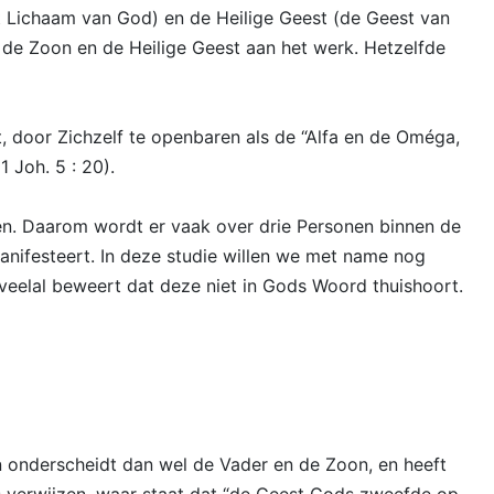
et Lichaam van God) en de Heilige Geest (de Geest van
de Zoon en de Heilige Geest aan het werk. Hetzelfde
, door Zichzelf te openbaren als de “Alfa en de Oméga,
 Joh. 5 : 20).
en. Daarom wordt er vaak over drie Personen binnen de
manifesteert. In deze studie willen we met name nog
n veelal beweert dat deze niet in Gods Woord thuishoort.
n onderscheidt dan wel de Vader en de Zoon, en heeft
s verwijzen, waar staat dat “de Geest Gods zweefde op