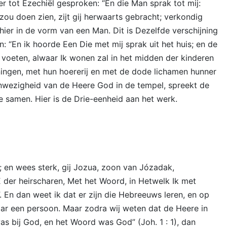
er tot Ezechiël gesproken: “En die Man sprak tot mij:
zou doen zien, zijt gij herwaarts gebracht; verkondig
r hier in de vorm van een Man. Dit is Dezelfde verschijning
: “En ik hoorde Een Die met mij sprak uit het huis; en de
er voeten, alwaar Ik wonen zal in het midden der kinderen
koningen, met hun hoererij en met de dode lichamen hunner
aanwezigheid van de Heere God in de tempel, spreekt de
e samen. Hier is de Drie-eenheid aan het werk.
; en wees sterk, gij Jozua, zoon van Józadak,
E der heirscharen, Met het Woord, in Hetwelk Ik met
. En dan weet ik dat er zijn die Hebreeuws leren, en op
aar een persoon. Maar zodra wij weten dat de Heere in
s bij God, en het Woord was God” (Joh. 1 : 1), dan