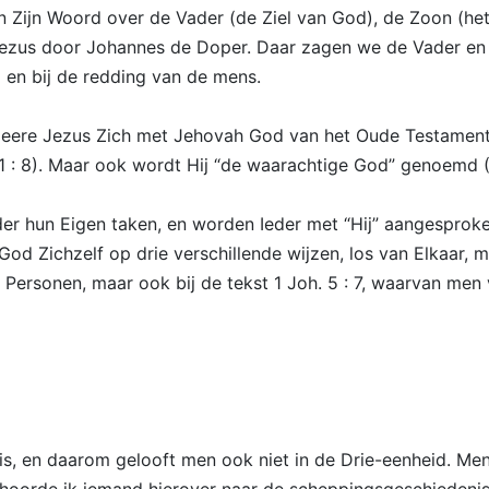
 in Zijn Woord over de Vader (de Ziel van God), de Zoon (h
Jezus door Johannes de Doper. Daar zagen we de Vader en 
 en bij de redding van de mens.
e Heere Jezus Zich met Jehovah God van het Oude Testament
 1 : 8). Maar ook wordt Hij “de waarachtige God” genoemd (1
er hun Eigen taken, en worden Ieder met “Hij” aangesprok
od Zichzelf op drie verschillende wijzen, los van Elkaar, 
ie Personen, maar ook bij de tekst 1 Joh. 5 : 7, waarvan me
is, en daarom gelooft men ook niet in de Drie-eenheid. Me
o hoorde ik iemand hierover naar de scheppingsgeschiedeni