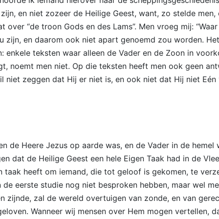
 zijn, en niet zozeer de Heilige Geest, want, zo stelde men,
t over “de troon Gods en des Lams”. Men vroeg mij: “Waar
u zijn, en daarom ook niet apart genoemd zou worden. Het m
 enkele teksten waar alleen de Vader en de Zoon in voor
, noemt men niet. Op die teksten heeft men ook geen antwoo
 niet zeggen dat Hij er niet is, en ook niet dat Hij niet Eé
en de Heere Jezus op aarde was, en de Vader in de hemel wa
zagen dat de Heilige Geest een hele Eigen Taak had in de Vl
 taak heeft om iemand, die tot geloof is gekomen, te verzeg
 de eerste studie nog niet besproken hebben, maar wel met
 zijnde, zal de wereld overtuigen van zonde, en van gerech
geloven. Wanneer wij mensen over Hem mogen vertellen, dan