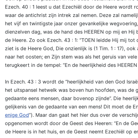
Ezech. 40 : 1 leest u dat Ezechiël door de Heere wordt r
waar de antichrist zijn intrek zal nemen. Deze zal name
het vijf en twintigste jaar onzer gevankelijke wegvoering
dienzelven dag, was de hand des HEEREN op mij en Hij bra
de Heere. Zo ook Ezech. 43 : 1: “TOEN leidde Hij mij tot
ziet is de Heere God, Die onzienlijk is (1 Tim. 1 : 17), o
naar het oosten; en Zijn stem was als het geruis van vele
terugkeert in de tempel: “En de heerlijkheid des HEEREN
In Ezech. 43 : 3 wordt de “heerlijkheid van den God Israë
het uitspansel hetwelk was boven hun hoofden, was de gel
gedaante eens mensen, daar bovenop zijnde”. Die heerlij
gelijkenis van de gedaante van een mens! Dit moet de Eng
enige God
”). Maar dan gaat het hier dus over de versch
opgenomen wordt door de Geest des Heeren: “En de Geest 
de Heere is in het huis, en de Geest neemt Ezechiël op en 