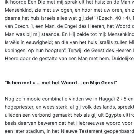
ik hoorde Een Die met mij sprak uit het huis; en de Man w
Mensenkind, zie met uw ogen, en hoor met uw oren, en zet
daarna het huis Israëls alles wat gij ziet” (Ezech. 40 : 4
van Ezech. 1, een Man, de Engel des Heeren, het Woord de
Man was bij mij staande. En Hij zeide tot mij: Mensenkind
Israëls in eeuwigheid; en die van het huis Israëls zullen
koningen, op hun hoogten”. Terwijl de Geest des Heeren 
Heere door de gestalte van een Man met hem. Duidelijker 
“Ik ben met u … met het Woord … en Mijn Geest”
Nog zo’n mooie combinatie vinden we in Haggaï 2 : 5 en 
hogepriester, en wees sterk, al gij volk des lands, spre
ulieden een verbond gemaakt heb als gij uit Egypte uittro
basis daarvan beweren dat het Hebreeuwse woord voor “he
een later stadium, in het Nieuwe Testament geopenbaard 