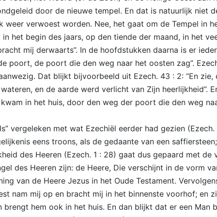
ondgeleid door de nieuwe tempel. En dat is natuurlijk niet 
lijk weer verwoest worden. Nee, het gaat om de Tempel in h
, in het begin des jaars, op den tiende der maand, in het v
cht mij derwaarts”. In de hoofdstukken daarna is er iedere
 de poort, de poort die den weg naar het oosten zag”. Ezec
ok aanwezig. Dat blijkt bijvoorbeeld uit Ezech. 43 : 2: “En z
 wateren, en de aarde werd verlicht van Zijn heerlijkheid”.
 kwam in het huis, door den weg der poort die den weg naa
ls” vergeleken met wat Ezechiël eerder had gezien (Ezech. 1
ijkenis eens troons, als de gedaante van een saffiersteen; 
kheid des Heeren (Ezech. 1 : 28) gaat dus gepaard met de v
el des Heeren zijn: de Heere, Die verschijnt in de vorm van
ijning van de Heere Jezus in het Oude Testament. Vervolgen
nam mij op en bracht mij in het binnenste voorhof; en zie
brengt hem ook in het huis. En dan blijkt dat er een Man bij 