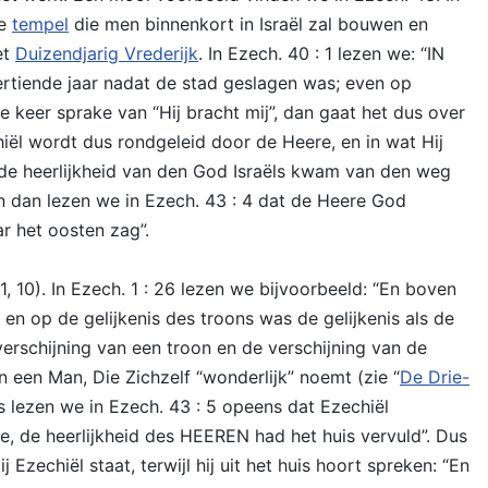
de
tempel
die men binnenkort in Israël zal bouwen en
et
Duizendjarig Vrederijk
. In Ezech. 40 : 1 lezen we: “IN
eertiende jaar nadat de stad geslagen was; even op
 keer sprake van “Hij bracht mij”, dan gaat het dus over
hiël wordt dus rondgeleid door de Heere, en in wat Hij
ie, de heerlijkheid van den God Israëls kwam van den weg
 En dan lezen we in Ezech. 43 : 4 dat de Heere God
r het oosten zag”.
, 10). In Ezech. 1 : 26 lezen we bijvoorbeeld: “En boven
en op de gelijkenis des troons was de gelijkenis als de
erschijning van een troon en de verschijning van de
 een Man, Die Zichzelf “wonderlijk” noemt (zie “
De Drie-
s lezen we in Ezech. 43 : 5 opeens dat Ezechiël
, de heerlijkheid des HEEREN had het huis vervuld”. Dus
Ezechiël staat, terwijl hij uit het huis hoort spreken: “En