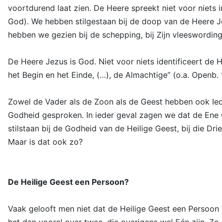
voortdurend laat zien. De Heere spreekt niet voor niets
God). We hebben stilgestaan bij de doop van de Heere 
hebben we gezien bij de schepping, bij Zijn vleeswording
De Heere Jezus is God. Niet voor niets identificeert d
het Begin en het Einde, (…), de Almachtige” (o.a. Openb.
Zowel de Vader als de Zoon als de Geest hebben ook Ied
Godheid gesproken. In ieder geval zagen we dat de Ene G
stilstaan bij de Godheid van de Heilige Geest, bij die Dr
Maar is dat ook zo?
De Heilige Geest een Persoon?
Vaak gelooft men niet dat de Heilige Geest een Persoon 
het dan vooral over twee, die overigens wel Eén zijn. Z