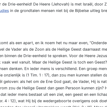
 de Drie-eenheid! De Heere (Jehovah) is met Israël, door 
udies
in de grondtalen mensen niet bij de Bijbelse uitleg b
omt als een apart, en ik noem het nu maar even, “Onderdeel
l de Vader als de Zoon als de Heilige Geest daarnaast met 
onen binnen de Drie-eenheid te spreken. Voor de Heere Jezus
 vaak wel vanuit. Maar de Heilige Geest is toch een Geest
nsen denken. En ieder mens is verschillend. Een groep mens
 onzienlijk is (1 Tim. 1 : 17), dan zou men kunnen stellen 
geloven: als het om de Ene God gaat, de Vader, Hij is nat
rom zou de Heilige Geest dan geen Persoon kunnen zijn? He
at ieder mens bestaat uit een ziel, een geest en een lichaa
br. 4 : 12), wat Hij bij de wedergeboorte overigens ook do