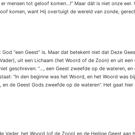
 er mensen tot geloof komen…!” Maar dát is niet onze eer.
oof komen, want Hij overtuigt de wereld van zonde, gerech
 God “een Geest” is. Maar dat betekent niet dat Deze Geest 
e Vader), uit een Lichaam (het Woord of de Zoon) en uit een
2 niet geschreven: “…, een Geest zweefde op de wateren, en
aat: “In den beginne was het Woord, en het Woord was bij 
 “…, en de Geest Gods zweefde op de wateren”. Het gaat hier
e Vader, het Woord (of de Zoon) en de Heilige Geest aan h