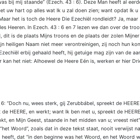
as bij mij staande” (Ezech. 43 : 6). Deze Man heeft al eerd
 uw hart op alles wat Ik u zal doen zien; want opdat Ik u 
). Maar het is toch de Heere Die Ezechiël rondleidt? Ja, maa
s Heeren. In Ezech. 43 : 6 en 7 lezen we dan over de troon
, dit is de plaats Mijns troons en de plaats der zolen Mijn
 Mijn heiligen Naam niet meer verontreinigen, zij noch hun 
Ezechiël erbij gehaald heeft, hij getuige mag zijn van de 
kan het niet: Alhoewel de Heere Eén is, werken er hier Dri
6: “Doch nu, wees sterk, gij Zerubbábel, spreekt de HEERE
ekt de HEERE, en werkt; want Ik ben met u, spreekt de HEER
kt, en Mijn Geest, staande in het midden van u; vreest niet”
t Woord”, zoals dat in deze tekst staat, nooit verwijst n
heeft, dat “in den beginne was het Woord, en het Woord wa