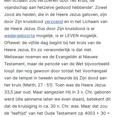
één lichaam zou verzoenen door het kruis, de
vijandschap aan hetzelve gedood hebbende”. Zowel
Jood als heiden, die in de Heere Jezus geloven, zijn
door Zijn kruisdood
verzoend
en in het Lichaam van
de Heere Jezus. Dus door Zijn kruisdood is er
wedergeboorte
mogelijk, is er LEVEN mogelijk.
Oftewel: de vijfde dag begint bij het kruis van de
Heere Jezus. En zo verwonderlijk is dat niet.
Weliswaar noemen we de Evangeliën al Nieuwe
Testament, maar de periode van de Wet bijvoorbeeld
loopt dan nog gewoon door totdat het Voorhangsel
van de tempel in tweeën scheurde bij Zijn dood aan
het kruis (Matth. 27 : 51). Toen was de Heere Jezus
33,5 jaar oud. Maar aangezien Hij in 3 v. Chr. geboren
werd (die aanname laten we even staan), betekent dit
dat de kruisiging in ca. 30 n. Chr. was. Maar dat zou
de “leeftijd” van het Oude Testament op 4003 + 30 =