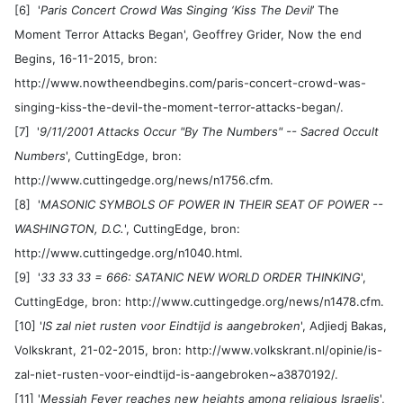
[6] '
Paris Concert Crowd Was Singing ‘Kiss The Devil
’ The
Moment Terror Attacks Began', Geoffrey Grider, Now the end
Begins, 16-11-2015, bron:
http://www.nowtheendbegins.com/paris-concert-crowd-was-
singing-kiss-the-devil-the-moment-terror-attacks-began/.
[7] '
9/11/2001 Attacks Occur "By The Numbers" -- Sacred Occult
Numbers
', CuttingEdge, bron:
http://www.cuttingedge.org/news/n1756.cfm.
[8] '
MASONIC SYMBOLS OF POWER IN THEIR SEAT OF POWER --
WASHINGTON, D.C.
', CuttingEdge, bron:
http://www.cuttingedge.org/n1040.html.
[9] '
33 33 33 = 666: SATANIC NEW WORLD ORDER THINKING
',
CuttingEdge, bron: http://www.cuttingedge.org/news/n1478.cfm.
[10] '
IS zal niet rusten voor Eindtijd is aangebroken
', Adjiedj Bakas,
Volkskrant, 21-02-2015, bron: http://www.volkskrant.nl/opinie/is-
zal-niet-rusten-voor-eindtijd-is-aangebroken~a3870192/.
[11] '
Messiah Fever reaches new heights among religious Israelis
',