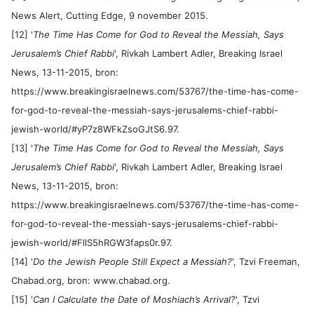
News Alert, Cutting Edge, 9 november 2015.
[12] '
The Time Has Come for God to Reveal the Messiah, Says
Jerusalem’s Chief Rabbi
', Rivkah Lambert Adler, Breaking Israel
News, 13-11-2015, bron:
https://www.breakingisraelnews.com/53767/the-time-has-come-
for-god-to-reveal-the-messiah-says-jerusalems-chief-rabbi-
jewish-world/#yP7z8WFkZsoGJtS6.97.
[13] '
The Time Has Come for God to Reveal the Messiah, Says
Jerusalem’s Chief Rabbi
', Rivkah Lambert Adler, Breaking Israel
News, 13-11-2015, bron:
https://www.breakingisraelnews.com/53767/the-time-has-come-
for-god-to-reveal-the-messiah-says-jerusalems-chief-rabbi-
jewish-world/#FllS5hRGW3faps0r.97.
[14] '
Do the Jewish People Still Expect a Messiah?
', Tzvi Freeman,
Chabad.org, bron: www.chabad.org.
[15] '
Can I Calculate the Date of Moshiach’s Arrival?
', Tzvi