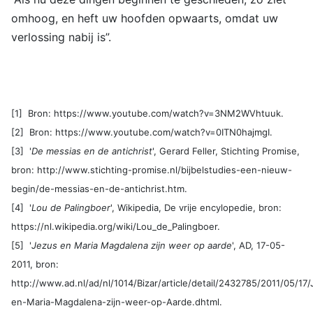
omhoog, en heft uw hoofden opwaarts, omdat uw
verlossing nabij is”.
[1] Bron: https://www.youtube.com/watch?v=3NM2WVhtuuk.
[2] Bron: https://www.youtube.com/watch?v=0ITN0hajmgI.
[3] '
De messias en de antichrist
', Gerard Feller, Stichting Promise,
bron: http://www.stichting-promise.nl/bijbelstudies-een-nieuw-
begin/de-messias-en-de-antichrist.htm.
[4] '
Lou de Palingboer
', Wikipedia, De vrije encylopedie, bron:
https://nl.wikipedia.org/wiki/Lou_de_Palingboer.
[5] '
Jezus en Maria Magdalena zijn weer op aarde
', AD, 17-05-
2011, bron:
http://www.ad.nl/ad/nl/1014/Bizar/article/detail/2432785/2011/05/17
en-Maria-Magdalena-zijn-weer-op-Aarde.dhtml.