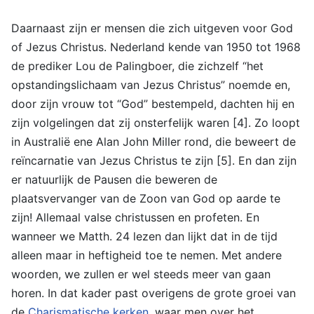
Daarnaast zijn er mensen die zich uitgeven voor God
of Jezus Christus. Nederland kende van 1950 tot 1968
de prediker Lou de Palingboer, die zichzelf “het
opstandingslichaam van Jezus Christus” noemde en,
door zijn vrouw tot “God” bestempeld, dachten hij en
zijn volgelingen dat zij onsterfelijk waren [4]. Zo loopt
in Australië ene Alan John Miller rond, die beweert de
reïncarnatie van Jezus Christus te zijn [5]. En dan zijn
er natuurlijk de Pausen die beweren de
plaatsvervanger van de Zoon van God op aarde te
zijn! Allemaal valse christussen en profeten. En
wanneer we Matth. 24 lezen dan lijkt dat in de tijd
alleen maar in heftigheid toe te nemen. Met andere
woorden, we zullen er wel steeds meer van gaan
horen. In dat kader past overigens de grote groei van
de
Charismatische kerken
, waar men over het