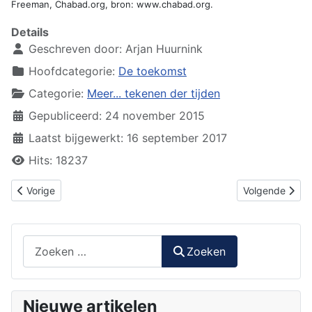
Freeman, Chabad.org, bron: www.chabad.org.
Details
Geschreven door:
Arjan Huurnink
Hoofdcategorie:
De toekomst
Categorie:
Meer... tekenen der tijden
Gepubliceerd: 24 november 2015
Laatst bijgewerkt: 16 september 2017
Hits: 18237
Vorig artikel: Tekenen der tijden: de herbouw van de Tempel
Volgende artike
Vorige
Volgende
Zoeken
Zoeken
Nieuwe artikelen